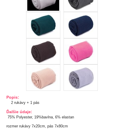
TIPY NA DARČEKY
Zľavnené
Aplikácie
Bižutérny kútik
Burda strihy
Dekorácie
Doplnky
Popis:
2 rukávy + 1 pás
Gombíky
Ďalšie údaje:
75% Polyester, 19%bavlna, 6% elastan
Guma
rozmer rukávy 7x20cm, pás 7x80cm