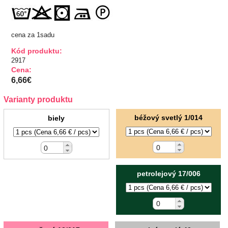
Hobby
Ihly a špendlíky
cena za 1sadu
Kód produktu:
Krajčírske potreby
2917
Cena:
6,66€
Krajky
Varianty produktu
Látky-metráž
béžový svetlý 1/014
biely
Lemovky
Nášivky a Nažehlovačky
petrolejový 17/006
Nite a Priadze
Perie, pierka, perá
Polotovary