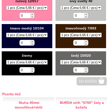
ružový 12/017
sivý svetlý 40
Kovové dierky, matrice
Drôtiky
Magnety
Polystyrény
tmavo modrý 10/104
tmavohnedý 7/003
Guľa, kužel, veniec
Srdce, zvonček, hviezda
Vajce, vločky, ostatné
Brzdičky a koncovky
čierny
šedý 15/020
Krabičky a dózy
Sáčky
Polotovary do vlasov
Úplety - patenty
DO KOŠÍKA
Rôzne
Kabelkové
Pozrite tiež
Rúčky na tašky plastové, textilné, kožené
Rúčky na tašky drevené, kovové
Stuha 40mm
BURDA strih "6760" šaty a
Kabelkové a peňaženkové zapínania
monofilová+drôt
košeľa