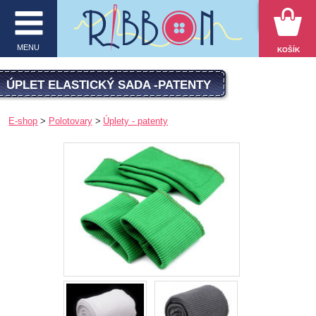
VYHĽADÁVANIE
MENU
KOŠÍK
MENU
ÚPLET ELASTICKÝ SADA -PATENTY
O firme
E-shop
Polotovary
Úplety - patenty
E-shop
Inšpirácie
Obchodné podmienky
Kontakt
Ochrana osobných údajov
KATEGÓRIE PRODUKTOV