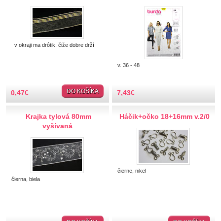
Výstuže, dná
Spony, krúžky, komponenty
Drevené polotovary
v okraji ma drôtik, čiže dobre drží
Popruhy
daný tvar
v. 36 - 48
SLOVAKIA
DO KOŠÍKA
0,47
€
7,43
€
Spony a zapínania
Krajka tylová 80mm
Háčik+očko 18+16mm v.2/0
Strapce
vyšívaná
Stuhy
Suché zipsy
čierne, nikel
čierna, biela
Svadba, sväté prijímanie
Sviatky