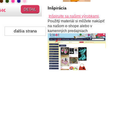
... (+10)
Inšpirácia
DETAIL
44
€
Inšpirujte sa našimi výrobkami
.
Použitý materiál si môžete nakúpiť
na našom e-shope alebo v
kamenných predajniach
ďalšia strana