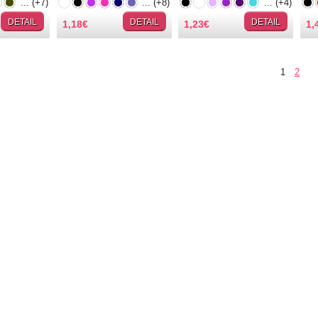
... (+7)
... (+8)
... (+4)
DETAIL
DETAIL
DETAIL
1,18
€
1,23
€
1,
1
2