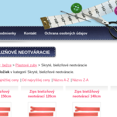
odmienky
Kontakt
Ochrana osobných údajov
LIZŇOVÉ NEOTVÁRACIE
y, bežce
Plastové zuby
Skryté, bielizňové neotváracie
ložiek
v kategorií Skryté, bielizňové neotváracie.
jnižšej ceny
Od najvyššej ceny
Názvu A-Z
Názvu Z-A
izňový
Zips bielizňový
Zips bieližňový
í 150cm
neotvárací 120cm
neotvárací 140cm