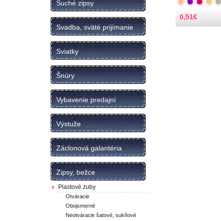
Suché zipsy
0,51
€
Svadba, sväté prijímanie
Sviatky
Šnúry
Vybavenie predajní
Výstuže
Záclonová galantéria
Zipsy, bežce
Plastové zuby
Otváracie
Obojsmerné
Neotváracie šatové, sukňové