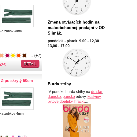
Zmena otváracích hodín na
maloobchodnej predajni v OD
ka zubov 4mm
Slimák.
pondelok - piatok 9,00 - 12,30
13,00 - 17,00
... (+7)
DETAIL
92
€
Zips skrytý 60cm
Burda strihy
V ponuke burda strihy na
detské
,
dámske
,
pánske
odevy,
kostýmy
,
bytové doplnky
,
hračky
...
ka zúbkov 4mm