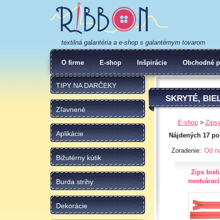
textilná galantéria a e-shop s galantérnym tovarom
O firme
E-shop
Inšpirácie
Obchodné p
TIPY NA DARČEKY
SKRYTÉ, BIE
Zľavnené
E-shop
Zips
Aplikácie
Nájdených 17 po
Zoradenie:
Od na
Bižutérny kútik
Zips biel
neotvárac
Burda strihy
Dekorácie