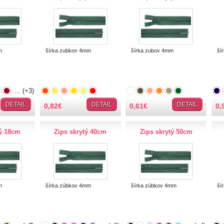
m
šírka zubkov 4mm
šírka zubov 4mm
šír
... (+3)
... (+10)
... (+18)
DETAIL
DETAIL
DETAIL
0,82
€
0,61
€
0,
tý 18cm
Zips skrytý 40cm
Zips skrytý 50cm
m
šírka zúbkov 4mm
šírka zúbkov 4mm
šír