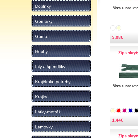
Doplnky
šírka zubov 3m
Gombíky
Guma
3,08
€
Hobby
Zips skry
Ihly a špendlíky
Krajčírske potreby
šírka zubov 4m
Krajky
Látky-metráž
1,44
€
Lemovky
Zips skry