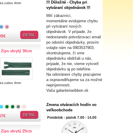
!!! Dôležité - Chyba pri
ka zubov 4mm
vytváraní objednávok !!!
Milí zákazníci,
momentálne evidujeme chybu
pri vytváraní nových
objednávok. V prípade, že
DETAIL
05
€
nedostanete potvrdzovaci email
po odoslní objednávky, prosím
volajte nám na
0903537903,
Zips skrytý 30cm
skontrulujeme, či sme
objednávku obdržali u nás,
prípade, že nie, vieme vytvoriť
objednávku aj po telefóne.
Na odstránení chyby pracujeme
a ospravedlňujeme sa za možné
ka zubov 4mm
nepríjemnosti.
Vaša galanteriaribbon.sk
Zmena otváracích hodín vo
veľkoobchode
... (+16)
DETAIL
87
€
Pondelok - piatok 7.00 - 14.00
Zips skrytý 25cm