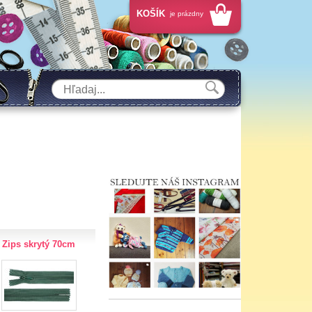
KOŠÍK
je prázdny
Zips skrytý 70cm