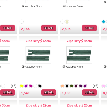
šír
m
šírka zubov 3mm
širka zubov 3mm
DETAIL
DETAIL
DETAIL
2,15
€
2,56
€
2,
tý 55cm
Zips skrytý 65cm
Zips skrytý 45cm
m
šírka zubov 4mm
šírka zubov 4mm
šír
... (+3)
... (+6)
DETAIL
DETAIL
DETAIL
1,54
€
1,18
€
0,
tý 35cm
Zips skrytý 22cm
Zips skrytý 20cm