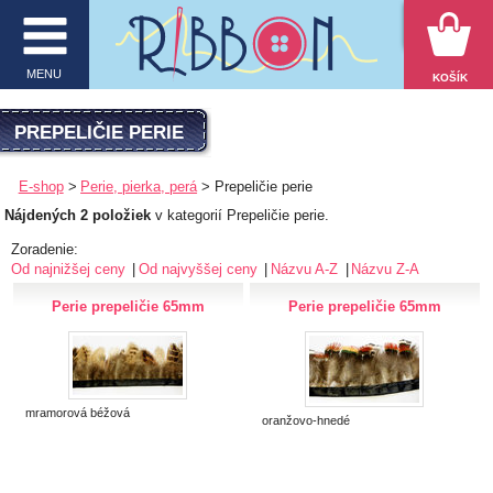
VYHĽADÁVANIE
MENU
KOŠÍK
MENU
PREPELIČIE PERIE
O firme
E-shop
Perie, pierka, perá
Prepeličie perie
Nájdených 2 položiek
v kategorií Prepeličie perie.
E-shop
Zoradenie:
Inšpirácie
Od najnižšej ceny
Od najvyššej ceny
Názvu A-Z
Názvu Z-A
Perie prepeličie 65mm
Perie prepeličie 65mm
Obchodné podmienky
Kontakt
Ochrana osobných údajov
mramorová béžová
oranžovo-hnedé
KATEGÓRIE PRODUKTOV