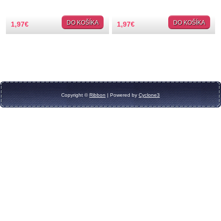
TIPY NA DARČEKY
DO KOŠÍKA
DO KOŠÍKA
1,97
€
1,97
€
Zľavnené
Aplikácie
Bižutérny kútik
Copyright ©
Ribbon
| Powered by
Cyclone3
Burda strihy
Dekorácie
Doplnky
Gombíky
Guma