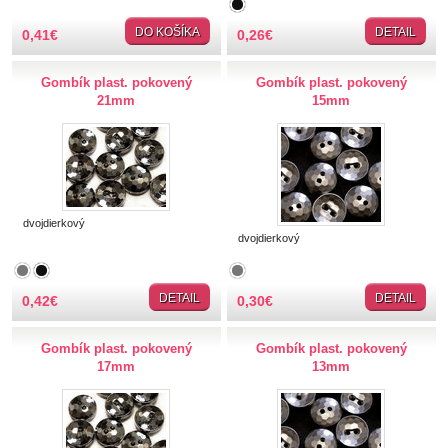
Perie, pierka, perá
DO KOŠÍKA
DETAIL
0,41
€
0,26
€
Polotovary
Gombík plast. pokovený
Gombík plast. pokovený
21mm
15mm
Popruhy
SLOVAKIA
Spony a zapínania
dvojdierkový
dvojdierkový
Strapce
DETAIL
DETAIL
0,42
€
0,30
€
Stuhy
Gombík plast. pokovený
Gombík plast. pokovený
Suché zipsy
17mm
13mm
Svadba, sväté prijímanie