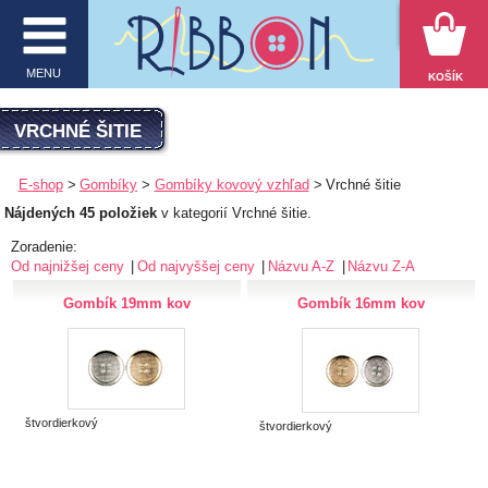
VYHĽADÁVANIE
MENU
KOŠÍK
MENU
VRCHNÉ ŠITIE
O firme
E-shop
Gombíky
Gombíky kovový vzhľad
Vrchné šitie
Nájdených 45 položiek
v kategorií Vrchné šitie.
E-shop
Zoradenie:
Inšpirácie
Od najnižšej ceny
Od najvyššej ceny
Názvu A-Z
Názvu Z-A
Gombík 19mm kov
Gombík 16mm kov
Obchodné podmienky
Kontakt
Ochrana osobných údajov
štvordierkový
štvordierkový
KATEGÓRIE PRODUKTOV