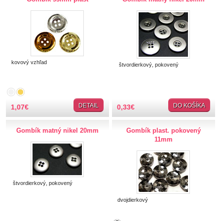
Gombíky ozdobné
Guma
Hobby
kovový vzhľad
štvordierkový, pokovený
Ihly a špendlíky
Krajčírske potreby
DETAIL
DO KOŠÍKA
1,07
€
0,33
€
Krajky
Gombík matný nikel 20mm
Gombík plast. pokovený
11mm
Látky-metráž
Lemovky
štvordierkový, pokovený
Nášivky a Nažehlovačky
dvojdierkový
Nite a Priadze