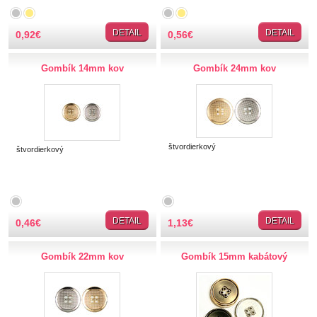
TIPY NA DARČEKY
DETAIL
DETAIL
0,92
€
0,56
€
Zľavnené
Gombík 14mm kov
Gombík 24mm kov
Aplikácie
Bižutérny kútik
štvordierkový
štvordierkový
Burda strihy
Dekorácie
DETAIL
DETAIL
0,46
€
1,13
€
Doplnky
Gombík 22mm kov
Gombík 15mm kabátový
Gombíky
Gombíky kuchárske
Gombíky stláčacie, riflové
Stláčacie