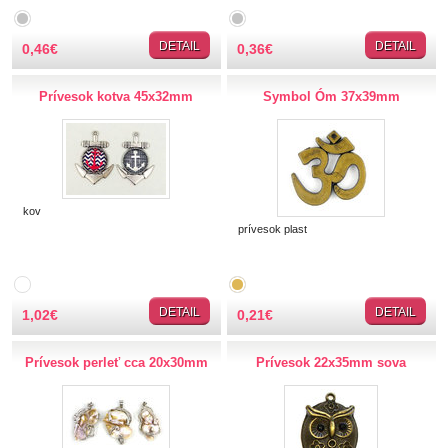
TIPY NA DARČEKY
DETAIL
DETAIL
0,46
€
0,36
€
Zľavnené
Prívesok kotva 45x32mm
Symbol Óm 37x39mm
Aplikácie
Bižutérny kútik
Navliekací materiál
kov
Vlasec elastický
prívesok plast
Vlasec pevný-silónový
Šnúrky, špagáty
Retiazky, drôtiky
DETAIL
DETAIL
1,02
€
0,21
€
Korálky, flitre, medzikus
Korálky
Prívesok perleť cca 20x30mm
Prívesok 22x35mm sova
Flitre
Medzikusy
Prívesky