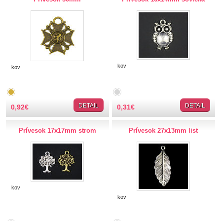
Dekorácie
Doplnky
Gombíky
kov
kov
Guma
DETAIL
DETAIL
0,92
€
0,31
€
Hobby
Prívesok 17x17mm strom
Prívesok 27x13mm list
Ihly a špendlíky
Krajčírske potreby
Krajky
kov
kov
Látky-metráž