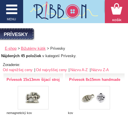
VYHĽADÁVANIE
MENU
KOŠÍK
MENU
PRÍVESKY
O firme
E-shop
Bižutérny kútik
Prívesky
Nájdených 45 položiek
v kategorií Prívesky.
E-shop
Zoradenie:
Inšpirácie
Od najnižšej ceny
Od najvyššej ceny
Názvu A-Z
Názvu Z-A
Prívesok 15x13mm šijací stroj
Prívesok 8x15mm handmade
Obchodné podmienky
Kontakt
Ochrana osobných údajov
nemagnetický kov
kov
KATEGÓRIE PRODUKTOV