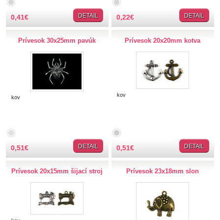
Lemovky
DETAIL
DETAIL
0,41
€
0,22
€
Nášivky a Nažehlovačky
Prívesok 30x25mm pavúk
Prívesok 20x20mm kotva
Nite a Priadze
Perie, pierka, perá
kov
kov
Polotovary
Popruhy
SLOVAKIA
DETAIL
DETAIL
0,51
€
0,51
€
Spony a zapínania
Prívesok 20x15mm šijací stroj
Prívesok 23x18mm slon
Strapce
Stuhy