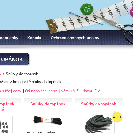
odmienky
Kontakt
Ochrana osobných údajov
TOPÁNOK
y
Šnúrky do topánok
ožiek
v kategorií Šnúrky do topánok.
jnižšej ceny
Od najvyššej ceny
Názvu A-Z
Názvu Z-A
topánok
Šnúrky do topánok
Šnúrky do topánok
xné
AKCIA
rôzne farby a dĺžky