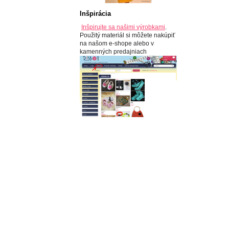
Inšpirácia
Inšpirujte sa našimi výrobkami
.
Použitý materiál si môžete nakúpiť
na našom e-shope alebo v
kamenných predajniach