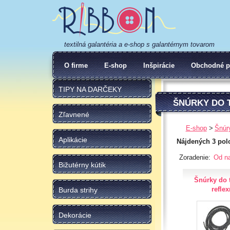
textilná galantéria a e-shop s galantérnym tovarom
O firme
E-shop
Inšpirácie
Obchodné p
TIPY NA DARČEKY
ŠNÚRKY DO 
Zľavnené
E-shop
Šnúr
Aplikácie
Nájdených 3 pol
Zoradenie:
Od na
Bižutérny kútik
Šnúrky do 
refle
Burda strihy
Dekorácie