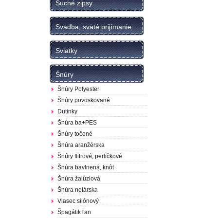
Suché zipsy
Svadba, sväté prijímanie
Sviatky
Šnúry
Šnúry Polyester
Šnúry povoskované
Dutinky
Šnúra ba+PES
Šnúry točené
Šnúra aranžérska
Šnúry flitrové, perličkové
Šnúra bavlnená, knôt
Šnúra žalúziová
Šnúra notárska
Vlasec silónový
Špagátik ľan