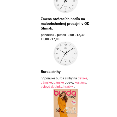
Zmena otváracích hodín na
maloobchodnej predajni v OD
Slimák.
pondelok - piatok 9,00 - 12,30
13,00 - 17,00
Burda strihy
V ponuke burda strihy na
detské
,
dámske
,
pánske
odevy,
kostýmy
,
bytové doplnky
,
hračky
...