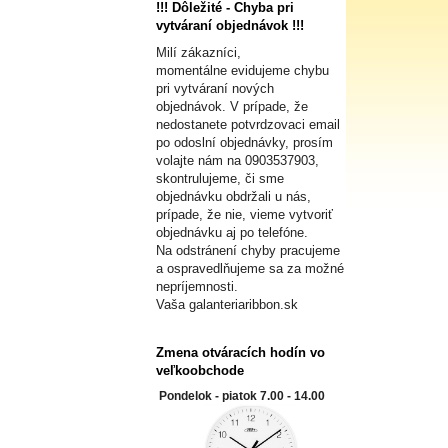
!!! Dôležité - Chyba pri
vytváraní objednávok !!!
Milí zákazníci,
momentálne evidujeme chybu
pri vytváraní nových
objednávok. V prípade, že
nedostanete potvrdzovaci email
po odoslní objednávky, prosím
volajte nám na
0903537903,
skontrulujeme, či sme
objednávku obdržali u nás,
prípade, že nie, vieme vytvoriť
objednávku aj po telefóne.
Na odstránení chyby pracujeme
a ospravedlňujeme sa za možné
nepríjemnosti.
Vaša galanteriaribbon.sk
Zmena otváracích hodín vo
veľkoobchode
Pondelok - piatok 7.00 - 14.00