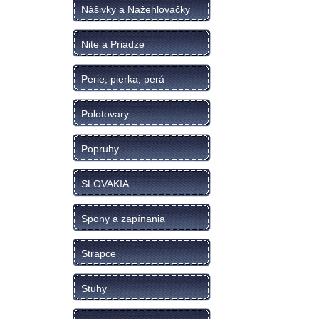
Nášivky a Nažehlovačky
Nite a Priadze
Perie, pierka, perá
Polotovary
Popruhy
SLOVAKIA
Spony a zapínania
Strapce
Stuhy