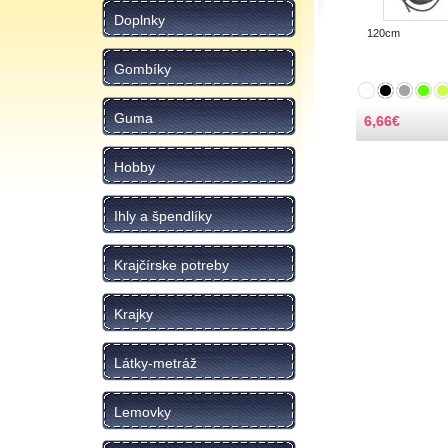
Doplnky
120cm
Gombíky
Guma
6,66
€
Hobby
Ihly a špendlíky
Krajčírske potreby
Krajky
Látky-metráž
Lemovky