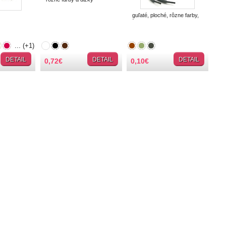
guľaté, ploché, rôzne farby,
dĺžky
... (+1)
DETAIL
DETAIL
DETAIL
0,72
€
0,10
€