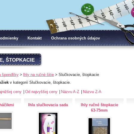
odmienky
Kontakt
Ochrana osobných údajov
E, ŠTOPKACIE
a špendlíky
Ihly na ručné šitie
Slučkovacie, štopkacie
ožiek
v kategorií Slučkovacie, štopkacie.
jnižšej ceny
Od najvyššej ceny
Názvu A-Z
Názvu Z-A
 háčikmi
Ihla slučkovacia sada
Ihly ručné štopkacie
63-75mm