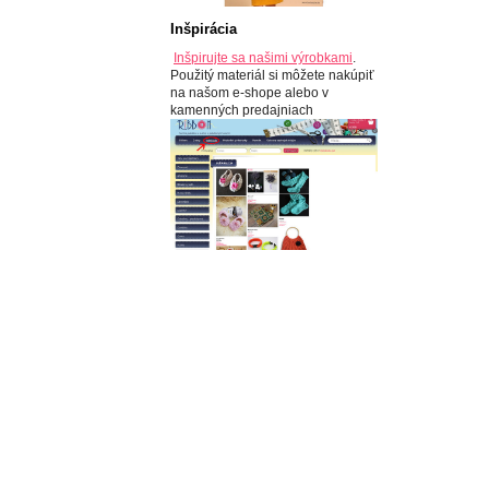
Inšpirácia
Inšpirujte sa našimi výrobkami
.
Použitý materiál si môžete nakúpiť
na našom e-shope alebo v
kamenných predajniach