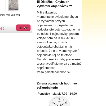
!!! Dôležité - Chyba pri
vytváraní objednávok !!!
Milí zákazníci,
hiel, mix veľkostí
momentálne evidujeme chybu
pri vytváraní nových
objednávok. V prípade, že
DETAIL
95
€
nedostanete potvrdzovaci email
po odoslní objednávky, prosím
volajte nám na
0903537903,
skontrulujeme, či sme
objednávku obdržali u nás,
prípade, že nie, vieme vytvoriť
objednávku aj po telefóne.
Na odstránení chyby pracujeme
a ospravedlňujeme sa za možné
nepríjemnosti.
Vaša galanteriaribbon.sk
Zmena otváracích hodín vo
veľkoobchode
Pondelok - piatok 7.00 - 14.00