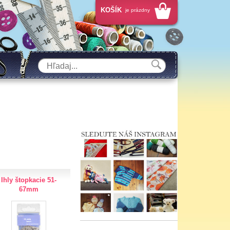
KOŠÍK
je prázdny
Ihly štopkacie 51-
67mm