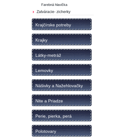
Farebná hlavička
Zatváracie- zicherky
Krajčírske potreby
Krajky
Látky-metráž
Lemovky
Nášivky a Nažehlovačky
Nite a Priadze
Perie, pierka, perá
Polotovary