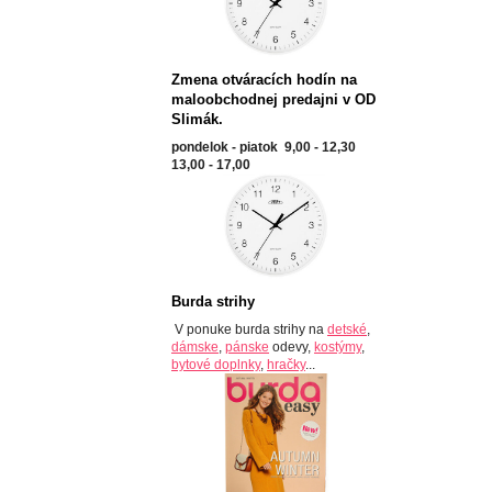
Zmena otváracích hodín na
maloobchodnej predajni v OD
Slimák.
pondelok - piatok 9,00 - 12,30
13,00 - 17,00
Burda strihy
V ponuke burda strihy na
detské
,
dámske
,
pánske
odevy,
kostýmy
,
bytové doplnky
,
hračky
...