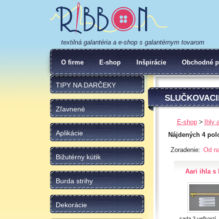
textilná galantéria a e-shop s galantérnym tovarom
O firme
E-shop
Inšpirácie
Obchodné p
TIPY NA DARČEKY
SLUČKOVACI
Zľavnené
E-shop
Ihly 
Aplikácie
Nájdených 4 pol
Zoradenie:
Od na
Bižutérny kútik
Aari ihla s
Burda strihy
Dekorácie
sada 3 veľkostí