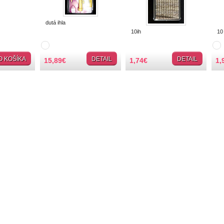
dutá ihla
10ih
10 i
O KOŠÍKA
DETAIL
DETAIL
15,89
€
1,74
€
1,