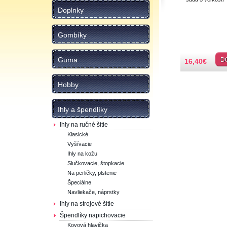
Doplnky
Gombíky
Guma
D
16,40
€
Hobby
Ihly a špendlíky
Ihly na ručné šitie
Klasické
Vyšívacie
Ihly na kožu
Slučkovacie, štopkacie
Na perličky, plstenie
Špeciálne
Navliekače, náprstky
Ihly na strojové šitie
Špendlíky napichovacie
Kovová hlavička