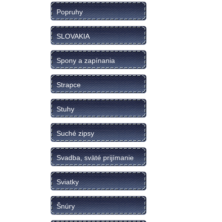
Popruhy
SLOVAKIA
Spony a zapínania
Strapce
Stuhy
Suché zipsy
Svadba, sväté prijímanie
Sviatky
Šnúry