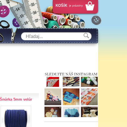
KOŠÍK
je prázdny
Šnúrka 5mm velúr