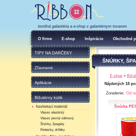
textilná galantéria a e-shop s galantérnym tovarom
O firme
E-shop
Inšpirácie
Obchodné p
TIPY NA DARČEKY
ŠNÚRKY, ŠP
Zľavnené
E-shop
Bižut
Aplikácie
Nájdených 18 po
Zoradenie:
Od na
Bižutérny kútik
Šnúrka PE
Navliekací materiál
Vlasec elastický
Vlasec pevný-silónový
Šnúrky, špagáty
Retiazky, drôtiky