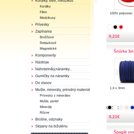
Korálky, flitre, medzikus
Korálky
Flitre
100% polyester
Medzikusy
Prívesky
Zapínania
0,21
€
Brošňové
Retiazkové
Magnetické
Šnúrka 3m
Komponenty
Nástroje
Náhrdelníky,náramky...
Gumičky na náramky
Do vlasov
1,4 x 3mm
Mušle, minerály, prírodný materiál
Prívesky z minerálov
Mušle, perleť
Minerály
0.33825€
Rôzne
0,21
€
Brošne, odznaky
Stojany na bižutériu
Špagát vo