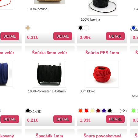
100% bavlna
1,
100% bavlna
0.5
DETAIL
DETAIL
DETAIL
0,31
€
3,08
€
0,
m velúr
Šnúrka 8mm velúr
Šnúrka PES 1mm
Š
100%Polyester 1,4x8mm
30m klbko
bav
... (+8)
1.02459€
DETAIL
DETAIL
DETAIL
0,21
€
1,33
€
0,
skovaný
Špagátik 1mm
Šnúra povoskovaná
Š