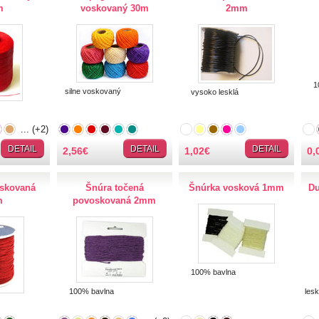
m
voskovaný 30m
2mm
100
silne voskovaný
vysoko lesklá
... (+2)
... (+14)
DETAIL
DETAIL
DETAIL
2,56
€
1,02
€
0,
skovaná
Šnúra točená
Šnúrka vosková 1mm
Du
m
povoskovaná 2mm
100% bavlna
100% bavlna
lesk