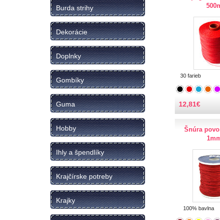
500
Burda strihy
Dekorácie
Doplnky
30 farieb
Gombíky
12,81
€
Guma
Hobby
Šnúra povo
1m
Ihly a špendlíky
Krajčírske potreby
Krajky
100% bavlna