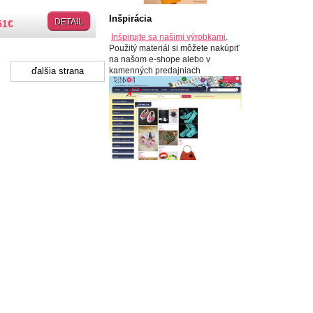
Inšpirácia
DETAIL
51
€
Inšpirujte sa našimi výrobkami
.
Použitý materiál si môžete nakúpiť
na našom e-shope alebo v
kamenných predajniach
ďalšia strana