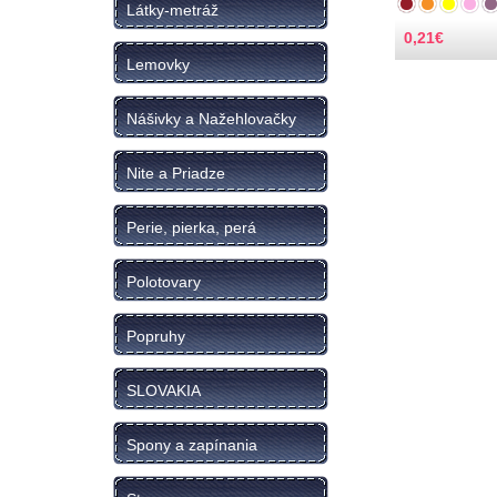
Látky-metráž
0,21
€
Lemovky
Nášivky a Nažehlovačky
Nite a Priadze
Perie, pierka, perá
Polotovary
Popruhy
SLOVAKIA
Spony a zapínania