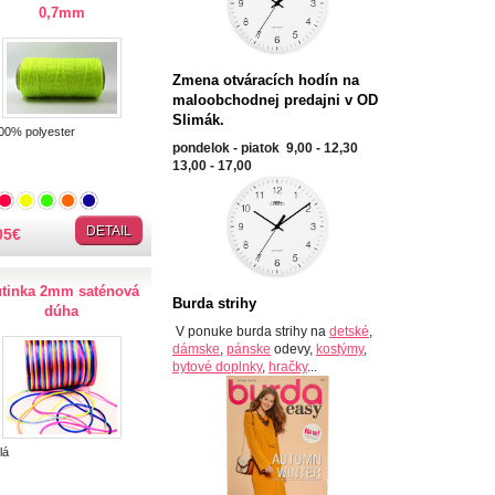
0,7mm
Zmena otváracích hodín na
maloobchodnej predajni v OD
Slimák.
% polyester
pondelok - piatok 9,00 - 12,30
13,00 - 17,00
DETAIL
05
€
tinka 2mm saténová
Burda strihy
dúha
V ponuke burda strihy na
detské
,
dámske
,
pánske
odevy,
kostýmy
,
bytové doplnky
,
hračky
...
lá