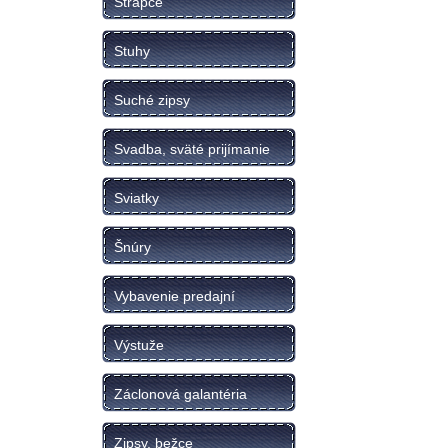
Strapce
Stuhy
Suché zipsy
Svadba, sväté prijímanie
Sviatky
Šnúry
Vybavenie predajní
Výstuže
Záclonová galantéria
Zipsy, bežce