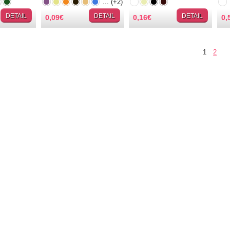
... (+2)
DETAIL
DETAIL
DETAIL
0,09
€
0,16
€
0,
1
2