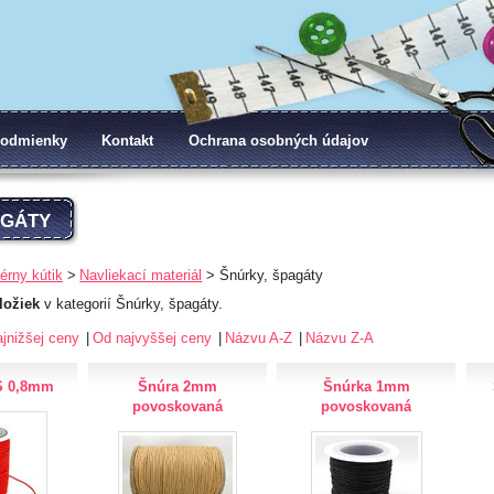
odmienky
Kontakt
Ochrana osobných údajov
AGÁTY
érny kútik
Navliekací materiál
Šnúrky, špagáty
ložiek
v kategorií Šnúrky, špagáty.
jnižšej ceny
Od najvyššej ceny
Názvu A-Z
Názvu Z-A
S 0,8mm
Šnúra 2mm
Šnúrka 1mm
povoskovaná
povoskovaná