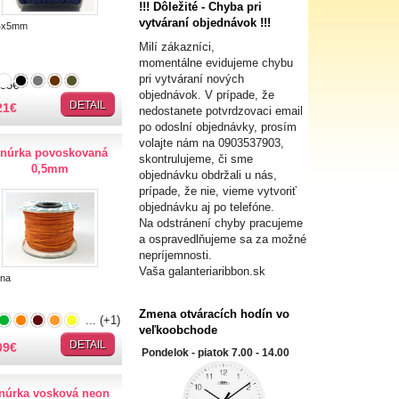
!!! Dôležité - Chyba pri
vytváraní objednávok !!!
4x5mm
Milí zákazníci,
momentálne evidujeme chybu
pri vytváraní nových
535€
objednávok. V prípade, že
DETAIL
21
€
nedostanete potvrdzovaci email
po odoslní objednávky, prosím
volajte nám na
0903537903,
núrka povoskovaná
skontrulujeme, či sme
0,5mm
objednávku obdržali u nás,
prípade, že nie, vieme vytvoriť
objednávku aj po telefóne.
Na odstránení chyby pracujeme
a ospravedlňujeme sa za možné
nepríjemnosti.
Vaša galanteriaribbon.sk
lna
Zmena otváracích hodín vo
... (+1)
veľkoobchode
DETAIL
09
€
Pondelok - piatok 7.00 - 14.00
núrka vosková neon