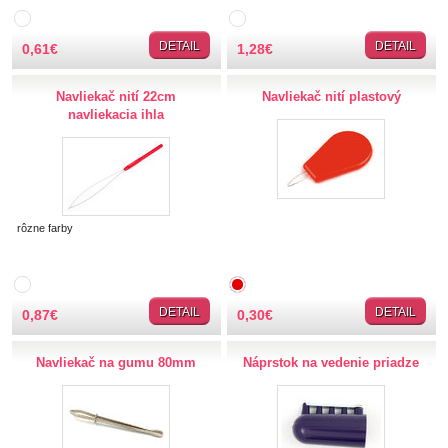
TIPY NA DARČEKY
DETAIL
DETAIL
0,61
€
1,28
€
Zľavnené
Navliekač nití 22cm
Navliekač nití plastový
navliekacia ihla
Aplikácie
Bižutérny kútik
Burda strihy
rôzne farby
Dekorácie
DETAIL
DETAIL
0,87
€
0,30
€
Doplnky
Navliekač na gumu 80mm
Náprstok na vedenie priadze
Gombíky
Guma