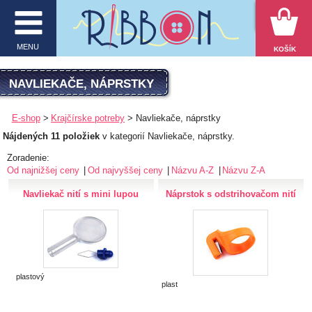
VYHĽADÁVANIE
MENU
KOŠÍK
MENU
NAVLIEKAČE, NÁPRSTKY
O firme
E-shop
Krajčírske potreby
Navliekače, náprstky
Nájdených 11 položiek
v kategorií Navliekače, náprstky.
E-shop
Zoradenie:
Inšpirácie
Od najnižšej ceny
Od najvyššej ceny
Názvu A-Z
Názvu Z-A
Navliekač nití s mini lupou
Náprstok s odstrihovačom nití
Obchodné podmienky
Kontakt
Ochrana osobných údajov
plastový
plast
KATEGÓRIE PRODUKTOV