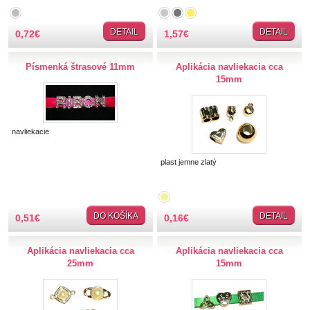
TIPY NA DARČEKY
DETAIL
DETAIL
0,72
€
1,57
€
Zľavnené
Písmenká štrasové 11mm
Aplikácia navliekacia cca
15mm
Aplikácie
Kovové, plastové
Prerážacie
navliekacie
"Pyramídky"
Prišívacie
plast jemne zlatý
Nažehlovacie, prilepovacie
Šróbovacie
Navliekacie
DO KOŠÍKA
DETAIL
0,51
€
0,16
€
Oči, nos,tvár
Kvetinky
Aplikácia navliekacia cca
Aplikácia navliekacia cca
25mm
15mm
Taftové skladané
Tyl, satén, monofil
Semišové, háčkované