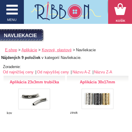
VYHĽADÁVANIE
MENU
KOŠÍK
MENU
NAVLIEKACIE
O firme
E-shop
Aplikácie
Kovové, plastové
Navliekacie
Nájdených 9 položiek
v kategorií Navliekacie.
E-shop
Zoradenie:
Inšpirácie
Od najnižšej ceny
Od najvyššej ceny
Názvu A-Z
Názvu Z-A
Aplikácia 23x3mm trubička
Aplikácia 30x17mm
Obchodné podmienky
Kontakt
Ochrana osobných údajov
zinok
kov
KATEGÓRIE PRODUKTOV