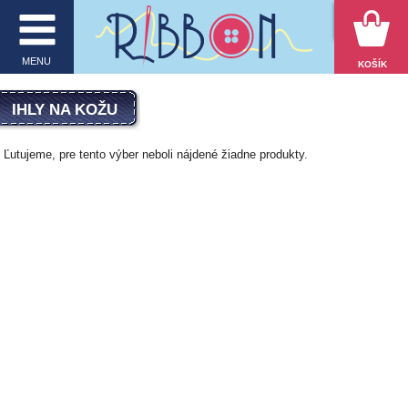
VYHĽADÁVANIE
MENU
KOŠÍK
MENU
IHLY NA KOŽU
O firme
Ľutujeme, pre tento výber neboli nájdené žiadne produkty.
E-shop
Inšpirácie
Obchodné podmienky
Kontakt
Ochrana osobných údajov
KATEGÓRIE PRODUKTOV