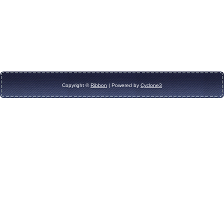
TIPY NA DARČEKY
Zľavnené
Aplikácie
Copyright ©
Ribbon
| Powered by
Cyclone3
Bižutérny kútik
Burda strihy
Dekorácie
Doplnky
Gombíky
Guma