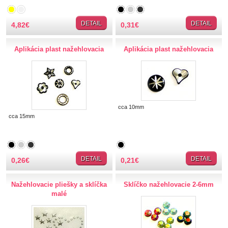
TIPY NA DARČEKY
DETAIL
DETAIL
4,82
€
0,31
€
Zľavnené
Aplikácia plast nažehlovacia
Aplikácia plast nažehlovacia
Aplikácie
Kovové, plastové
Prerážacie
"Pyramídky"
cca 10mm
cca 15mm
Prišívacie
Nažehlovacie, prilepovacie
Šróbovacie
Navliekacie
DETAIL
DETAIL
0,26
€
0,21
€
Oči, nos,tvár
Kvetinky
Nažehlovacie pliešky a sklíčka
Sklíčko nažehlovacie 2-6mm
malé
Taftové skladané
Tyl, satén, monofil
Semišové, háčkované