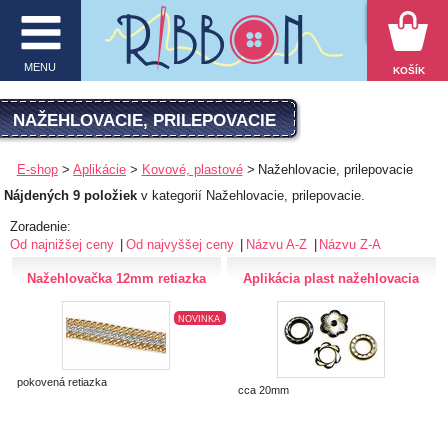
VYHĽADÁVANIE
MENU
KOŠÍK
MENU
NAŽEHLOVACIE, PRILEPOVACIE
O firme
E-shop
Aplikácie
Kovové, plastové
Nažehlovacie, prilepovacie
Nájdených 9 položiek
v kategorií Nažehlovacie, prilepovacie.
E-shop
Zoradenie:
Inšpirácie
Od najnižšej ceny
Od najvyššej ceny
Názvu A-Z
Názvu Z-A
Nažehlovačka 12mm retiazka
Aplikácia plast nažehlovacia
Obchodné podmienky
Kontakt
NOVINKA
Ochrana osobných údajov
pokovená retiazka
cca 20mm
KATEGÓRIE PRODUKTOV