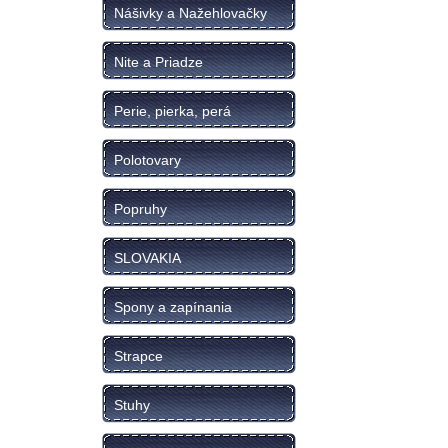
Nášivky a Nažehlovačky
Nite a Priadze
Perie, pierka, perá
Polotovary
Popruhy
SLOVAKIA
Spony a zapínania
Strapce
Stuhy