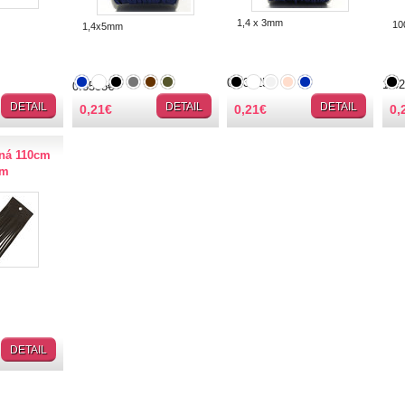
1,4 x 3mm
100
1,4x5mm
0.33825€
1.0
0.5535€
DETAIL
DETAIL
DETAIL
0,21
€
0,21
€
0,
ná 110cm
mm
DETAIL