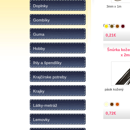
Doplnky
3mm x 1m
Gombíky
0.615€
Guma
0,21
€
Hobby
Šnúrka kože
x 2
Ihly a špendlíky
Krajčírske potreby
pásik kožený
Krajky
Látky-metráž
0,72
€
Lemovky