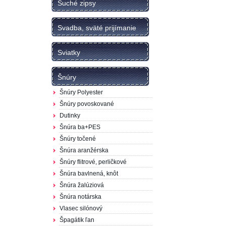
Suché zipsy
Svadba, sväté prijímanie
Sviatky
Šnúry
Šnúry Polyester
Šnúry povoskované
Dutinky
Šnúra ba+PES
Šnúry točené
Šnúra aranžérska
Šnúry flitrové, perličkové
Šnúra bavlnená, knôt
Šnúra žalúziová
Šnúra notárska
Vlasec silónový
Špagátik ľan