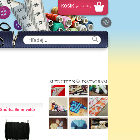
KOŠÍK
je prázdny
Šnúrka 8mm velúr