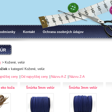
odmienky
Kontakt
Ochrana osobných údajov
LÚR
y
Kožené, velúr
ožiek
v kategorií Kožené, velúr.
jnižšej ceny
Od najvyššej ceny
Názvu A-Z
Názvu Z-A
eko koža
Šnúrka 5mm velúr
Šnúrka 3mm velúr