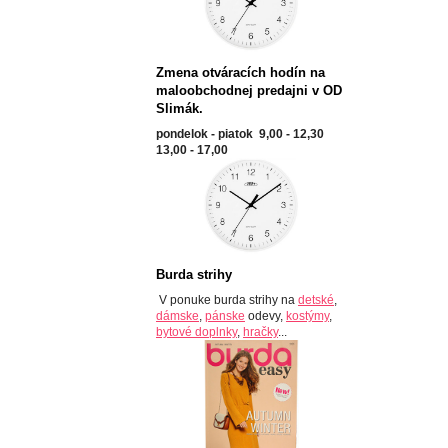
Zmena otváracích hodín na
maloobchodnej predajni v OD
Slimák.
pondelok - piatok 9,00 - 12,30
13,00 - 17,00
Burda strihy
V ponuke burda strihy na
detské
,
dámske
,
pánske
odevy,
kostýmy
,
bytové doplnky
,
hračky
...