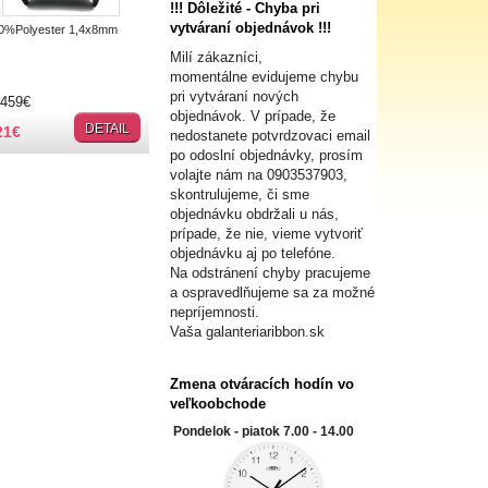
!!! Dôležité - Chyba pri
vytváraní objednávok !!!
%Polyester 1,4x8mm
Milí zákazníci,
momentálne evidujeme chybu
pri vytváraní nových
2459€
objednávok. V prípade, že
DETAIL
21
€
nedostanete potvrdzovaci email
po odoslní objednávky, prosím
volajte nám na
0903537903,
skontrulujeme, či sme
objednávku obdržali u nás,
prípade, že nie, vieme vytvoriť
objednávku aj po telefóne.
Na odstránení chyby pracujeme
a ospravedlňujeme sa za možné
nepríjemnosti.
Vaša galanteriaribbon.sk
Zmena otváracích hodín vo
veľkoobchode
Pondelok - piatok 7.00 - 14.00