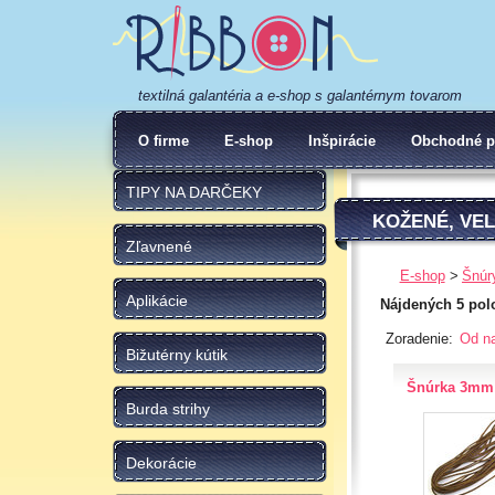
textilná galantéria a e-shop s galantérnym tovarom
O firme
E-shop
Inšpirácie
Obchodné p
TIPY NA DARČEKY
KOŽENÉ, VE
Zľavnené
E-shop
Šnúr
Aplikácie
Nájdených 5 pol
Zoradenie:
Od na
Bižutérny kútik
Šnúrka 3mm 
Burda strihy
Dekorácie