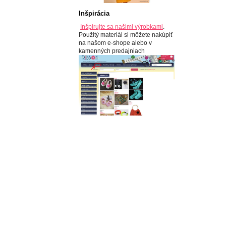
Inšpirácia
Inšpirujte sa našimi výrobkami
.
Použitý materiál si môžete nakúpiť
na našom e-shope alebo v
kamenných predajniach