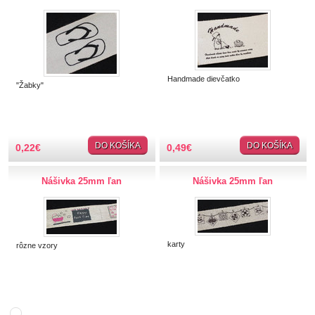
Hobby
Ihly a špendlíky
Krajčírske potreby
Handmade dievčatko
"Žabky"
Krajky
Látky-metráž
DO KOŠÍKA
DO KOŠÍKA
0,22
€
0,49
€
Lemovky
Nášivka 25mm ľan
Nášivka 25mm ľan
Nášivky a Nažehlovačky
Nažehlovačky
karty
rôzne vzory
Auto-moto
Zvieratá
Jedlo
Srdce, hviezdy