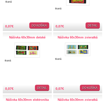
Vlajky, znaky
tkaná
Reflexné
tkaná
Výpredaj
Nite a Priadze
DO KOŠÍKA
DETAIL
0,07
€
0,07
€
Perie, pierka, perá
Nášivka 60x30mm detské
Nášivka 60x30mm zvieratká
Polotovary
Popruhy
tkaná
tkaná
SLOVAKIA
Spony a zapínania
DETAIL
DO KOŠÍKA
0,07
€
0,07
€
Strapce
Nášivka 60x30mm elektronika
Nášivka 60x30mm zvieratká
Stuhy