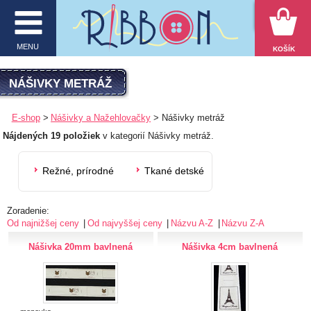
VYHĽADÁVANIE
MENU
KOŠÍK
MENU
NÁŠIVKY METRÁŽ
O firme
E-shop
Nášivky a Nažehlovačky
Nášivky metráž
Nájdených 19 položiek
v kategorií Nášivky metráž.
E-shop
Inšpirácie
Režné, prírodné
Tkané detské
Obchodné podmienky
Zoradenie:
Kontakt
Od najnižšej ceny
Od najvyššej ceny
Názvu A-Z
Názvu Z-A
Ochrana osobných údajov
Nášivka 20mm bavlnená
Nášivka 4cm bavlnená
KATEGÓRIE PRODUKTOV