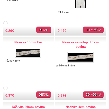
menovka
TIPY NA DARČEKY
Eifelovka
Zľavnené
DETAIL
DO KOŠÍKA
Aplikácie
0,26
€
0,49
€
Bižutérny kútik
Nášivka 15mm ľan
Nášivka samolep. 1,5cm
bavlna
Burda strihy
rôzne vzory
Dekorácie
prádlo na šnúre
Doplnky
Gombíky
DETAIL
DO KOŠÍKA
0,37
€
0,37
€
Guma
Nášivka 25mm bavlna
Nášivka 4cm bavlna