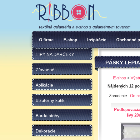
textilná galantéria a e-shop s galantérnym tovarom
O firme
E-shop
Inšpirácie
Obchodné p
TIPY NA DARČEKY
PÁSKY LEPI
Zľavnené
E-shop
Výst
Aplikácie
Nájdených 12 po
Zoradenie:
Od na
Bižutérny kútik
Podlepovacia
švy 2
Burda strihy
Dekorácie