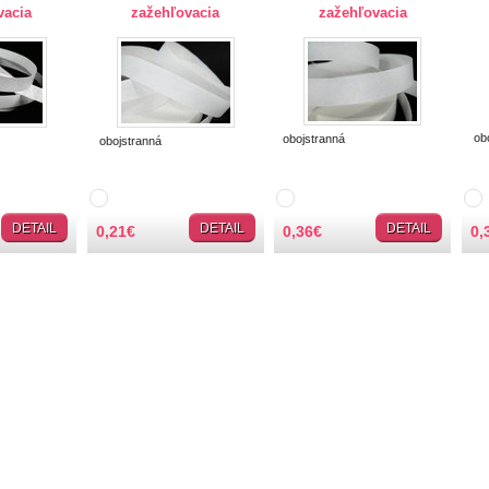
vacia
zažehľovacia
zažehľovacia
obo
obojstranná
obojstranná
DETAIL
DETAIL
DETAIL
0,21
€
0,36
€
0,