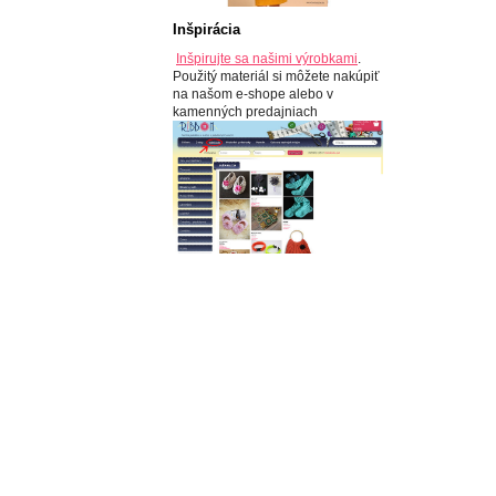
Inšpirácia
Inšpirujte sa našimi výrobkami
.
Použitý materiál si môžete nakúpiť
na našom e-shope alebo v
kamenných predajniach