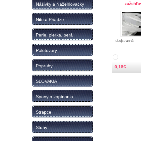
zažehľo
Nášivky a Nažehlovačky
Nite a Priadze
Perie, pierka, perá
obojstranná
Polotovary
Popruhy
0,18
€
SLOVAKIA
Spony a zapínania
Strapce
Stuhy