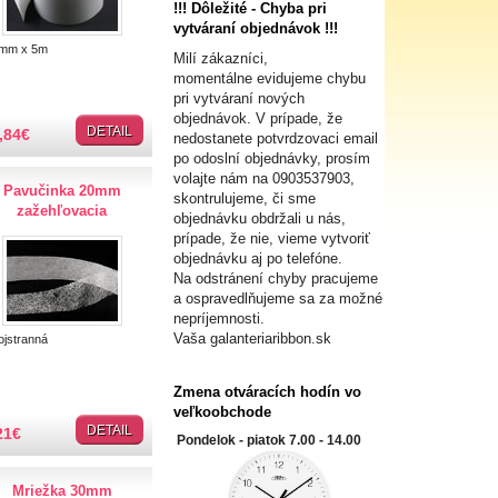
!!! Dôležité - Chyba pri
vytváraní objednávok !!!
mm x 5m
Milí zákazníci,
momentálne evidujeme chybu
pri vytváraní nových
objednávok. V prípade, že
DETAIL
,84
€
nedostanete potvrdzovaci email
po odoslní objednávky, prosím
volajte nám na
0903537903,
Pavučinka 20mm
skontrulujeme, či sme
zažehľovacia
objednávku obdržali u nás,
prípade, že nie, vieme vytvoriť
objednávku aj po telefóne.
Na odstránení chyby pracujeme
a ospravedlňujeme sa za možné
nepríjemnosti.
Vaša galanteriaribbon.sk
jstranná
Zmena otváracích hodín vo
veľkoobchode
DETAIL
21
€
Pondelok - piatok 7.00 - 14.00
Mriežka 30mm