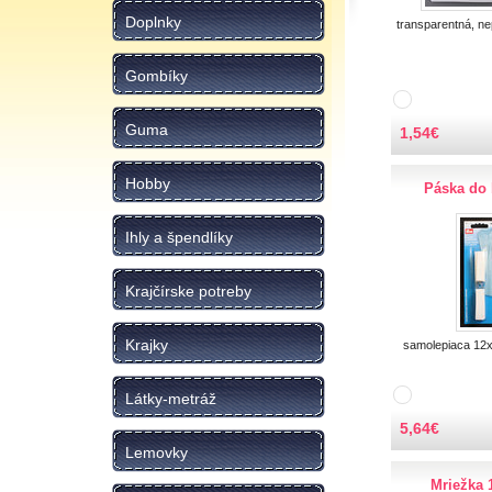
Doplnky
transparentná, n
Gombíky
Guma
1,54
€
Hobby
Páska do 
Ihly a špendlíky
Krajčírske potreby
Krajky
samolepiaca 12
Látky-metráž
5,64
€
Lemovky
Mriežka