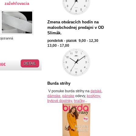
zažehľovacia
Zmena otváracích hodín na
maloobchodnej predajni v OD
Slimák.
jstranná
pondelok - piatok 9,00 - 12,30
13,00 - 17,00
DETAIL
36
€
Burda strihy
V ponuke burda strihy na
detské
,
dámske
,
pánske
odevy,
kostýmy
,
bytové doplnky
,
hračky
...