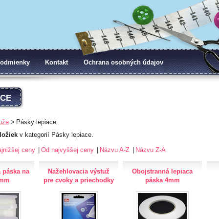
odmienky
Kontakt
Ochrana osobných údajov
ACE
uže
Pásky lepiace
ložiek
v kategorií Pásky lepiace.
jnižšej ceny
Od najvyššej ceny
Názvu A-Z
Názvu Z-A
 páska na
Nažehlovacia výstuž
Obojstranná lepiaca
0mm
pre cvoky a priechodky
páska 4mm