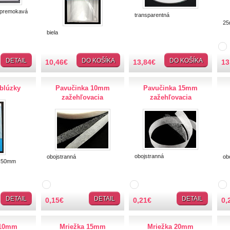
epremokavá
transparentná
25
biela
DETAIL
DO KOŠÍKA
DO KOŠÍKA
10,46
€
13,84
€
13
blúzky
Pavučinka 10mm
Pavučinka 15mm
zažehľovacia
zažehľovacia
obojstranná
obojstranná
obo
x50mm
DETAIL
DETAIL
DETAIL
0,15
€
0,21
€
0,
 10mm
Mriežka 15mm
Mriežka 20mm