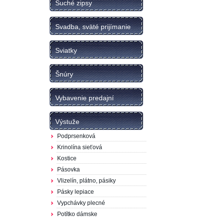
Suché zipsy
Svadba, sväté prijímanie
Sviatky
Šnúry
Vybavenie predajní
Výstuže
Podprsenková
Krinolína sieťová
Kostice
Pásovka
Vlizelín, plátno, pásiky
Pásky lepiace
Vypchávky plecné
Potítko dámske