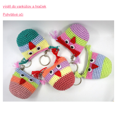
výplň do vankúšov a hračiek
Pohyblivé oči