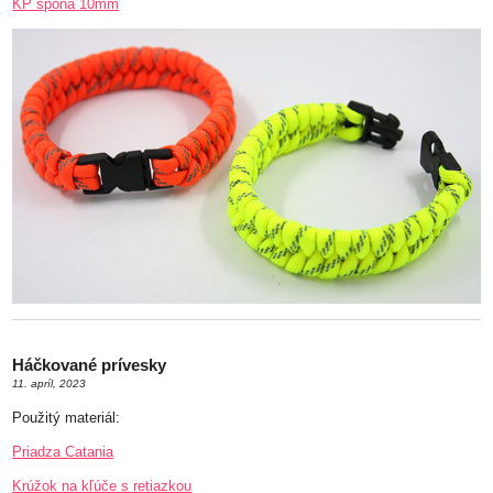
KP spona 10mm
Háčkované prívesky
11. apríl, 2023
Použitý materiál:
Priadza Catania
Krúžok na kľúče s retiazkou