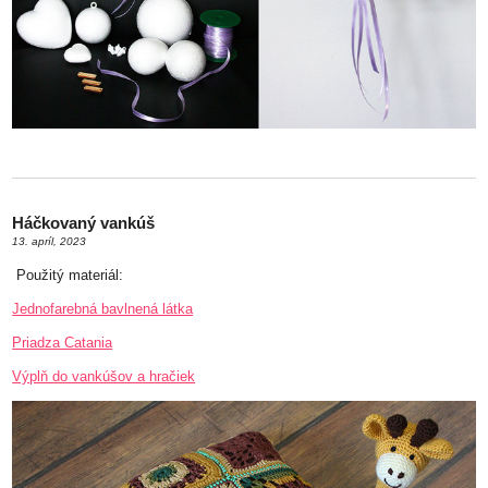
Háčkovaný vankúš
13. apríl, 2023
Použitý materiál:
Jednofarebná bavlnená látka
Priadza Catania
Výplň do vankúšov a hračiek