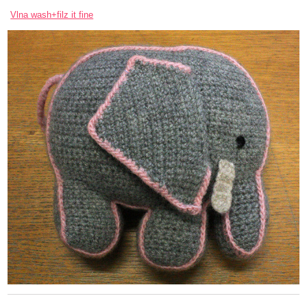
Vlna wash+filz it fine