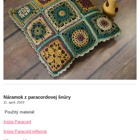
Náramok z paracordovej šnúry
11. apríl, 2023
Použitý materiál:
šnúra Paracord
šnúra Paracord reflexná