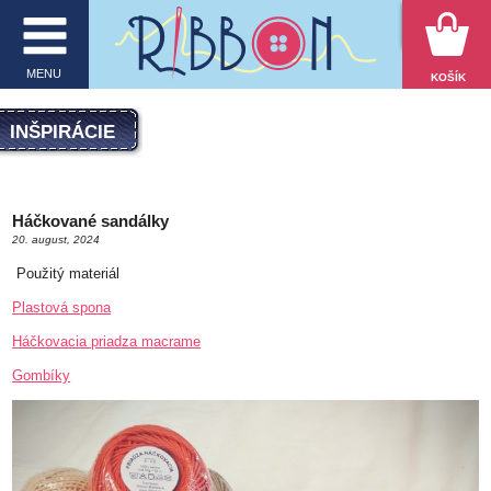
VYHĽADÁVANIE
MENU
KOŠÍK
MENU
INŠPIRÁCIE
O firme
Háčkované sandálky
E-shop
20. august, 2024
Inšpirácie
Použitý materiál
Obchodné podmienky
Plastová spona
Háčkovacia priadza macrame
Kontakt
Gombíky
Ochrana osobných údajov
KATEGÓRIE PRODUKTOV