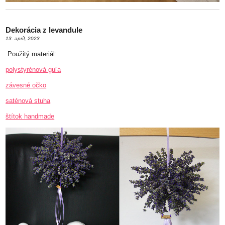
Dekorácia z levandule
13. apríl, 2023
Použitý materiál:
polystyrénová guľa
závesné očko
saténová stuha
štítok handmade