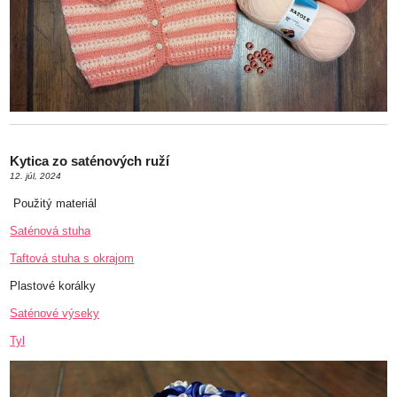
Vybavenie predajní
Výstuže
Záclonová galantéria
Zipsy, bežce
Kytica zo saténových ruží
12. júl, 2024
Darčeková poukážka
Použitý materiál
Saténová stuha
Taftová stuha s okrajom
Plastové korálky
Saténové výseky
Tyl