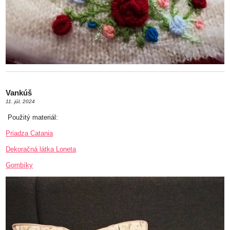
Vankúš
11. júl, 2024
Použitý materiál:
Priadza Catania
Dekoračná látka Loneta
Gombíky