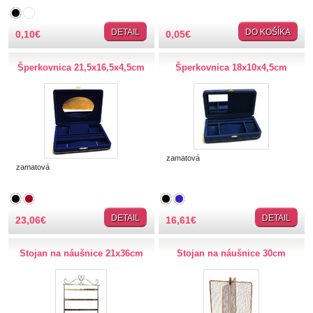
TIPY NA DARČEKY
DETAIL
DO KOŠÍKA
0,10
€
0,05
€
Zľavnené
Šperkovnica 21,5x16,5x4,5cm
Šperkovnica 18x10x4,5cm
Aplikácie
Bižutérny kútik
Navliekací materiál
zamatová
Vlasec elastický
zamatová
Vlasec pevný-silónový
Šnúrky, špagáty
Retiazky, drôtiky
DETAIL
DETAIL
23,06
€
16,61
€
Korálky, flitre, medzikus
Korálky
Stojan na náušnice 21x36cm
Stojan na náušnice 30cm
Flitre
Medzikusy
Prívesky