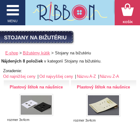
VYHĽADÁVANIE
MENU
KOŠÍK
MENU
STOJANY NA BIŽUTÉRIU
O firme
E-shop
Bižutérny kútik
Stojany na bižutériu
Nájdených 8 položiek
v kategorií Stojany na bižutériu.
E-shop
Zoradenie:
Inšpirácie
Od najnižšej ceny
Od najvyššej ceny
Názvu A-Z
Názvu Z-A
Plastový štítok na náušnice
Plastový štítok na náušnice
Obchodné podmienky
Kontakt
Ochrana osobných údajov
rozmer 3x4cm
rozmer 3x4cm
KATEGÓRIE PRODUKTOV