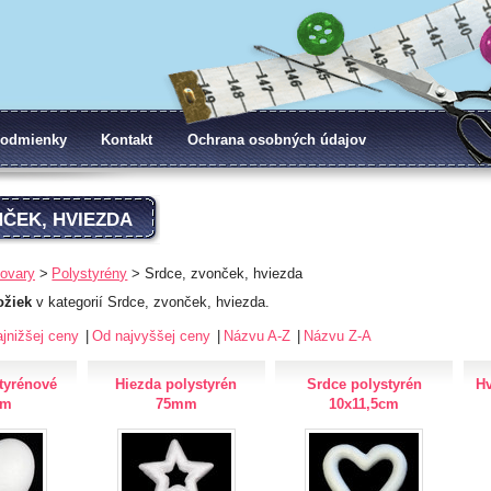
odmienky
Kontakt
Ochrana osobných údajov
NČEK, HVIEZDA
tovary
Polystyrény
Srdce, zvonček, hviezda
ožiek
v kategorií Srdce, zvonček, hviezda.
jnižšej ceny
Od najvyššej ceny
Názvu A-Z
Názvu Z-A
tyrénové
Hiezda polystyrén
Srdce polystyrén
Hv
mm
75mm
10x11,5cm