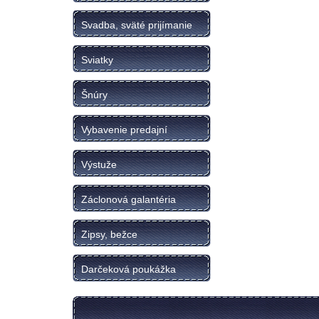
Svadba, sväté prijímanie
Sviatky
Šnúry
Vybavenie predajní
Výstuže
Záclonová galantéria
Zipsy, bežce
Darčeková poukážka