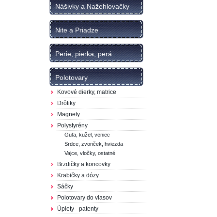
Nášivky a Nažehlovačky
Nite a Priadze
Perie, pierka, perá
Polotovary
Kovové dierky, matrice
Drôtiky
Magnety
Polystyrény
Guľa, kužel, veniec
Srdce, zvonček, hviezda
Vajce, vločky, ostatné
Brzdičky a koncovky
Krabičky a dózy
Sáčky
Polotovary do vlasov
Úplety - patenty