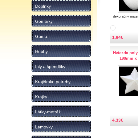
Doplnky
dekoračný mater
Gombíky
Guma
1,64
€
Hobby
Hviezda poly
190mm x
Ihly a špendlíky
Krajčírske potreby
Krajky
Látky-metráž
4,33
€
Lemovky