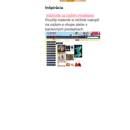
Inšpirácia
Inšpirujte sa našimi výrobkami
.
Použitý materiál si môžete nakúpiť
na našom e-shope alebo v
kamenných predajniach