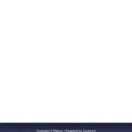
Copyright ©
Ribbon
| Powered by
Cyclone3