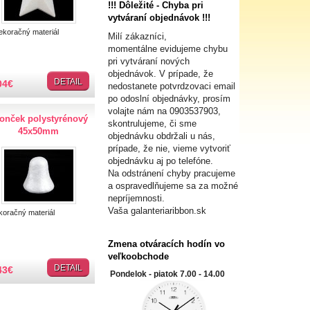
!!! Dôležité - Chyba pri
vytváraní objednávok !!!
oračný materiál
Milí zákazníci,
momentálne evidujeme chybu
pri vytváraní nových
objednávok. V prípade, že
DETAIL
04
€
nedostanete potvrdzovaci email
po odoslní objednávky, prosím
volajte nám na
0903537903,
onček polystyrénový
skontrulujeme, či sme
45x50mm
objednávku obdržali u nás,
prípade, že nie, vieme vytvoriť
objednávku aj po telefóne.
Na odstránení chyby pracujeme
a ospravedlňujeme sa za možné
nepríjemnosti.
Vaša galanteriaribbon.sk
oračný materiál
Zmena otváracích hodín vo
veľkoobchode
DETAIL
43
€
Pondelok - piatok 7.00 - 14.00