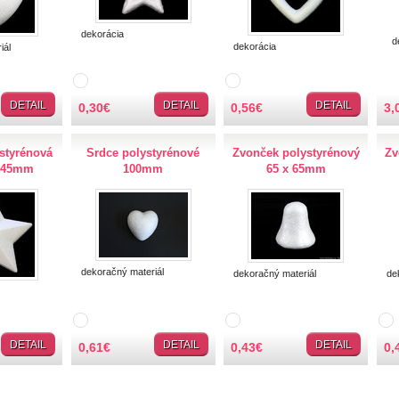
dekorácia
dek
dekorácia
iál
DETAIL
DETAIL
DETAIL
0,30
€
0,56
€
3,
styrénová
Srdce polystyrénové
Zvonček polystyrénový
Zv
 45mm
100mm
65 x 65mm
dekoračný materiál
dekoračný materiál
dek
DETAIL
DETAIL
DETAIL
0,61
€
0,43
€
0,