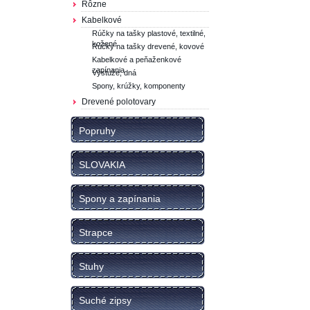
Rôzne
Kabelkové
Rúčky na tašky plastové, textilné,
kožené
Rúčky na tašky drevené, kovové
Kabelkové a peňaženkové
zapínania
Výstuže, dná
Spony, krúžky, komponenty
Drevené polotovary
Popruhy
SLOVAKIA
Spony a zapínania
Strapce
Stuhy
Suché zipsy