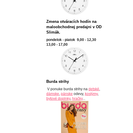
Zmena otváracích hodín na
maloobchodnej predajni v OD
Slimák.
pondelok - piatok 9,00 - 12,30
13,00 - 17,00
Burda strihy
V ponuke burda strihy na
detské
,
dámske
,
pánske
odevy,
kostýmy
,
bytové doplnky
,
hračky
...