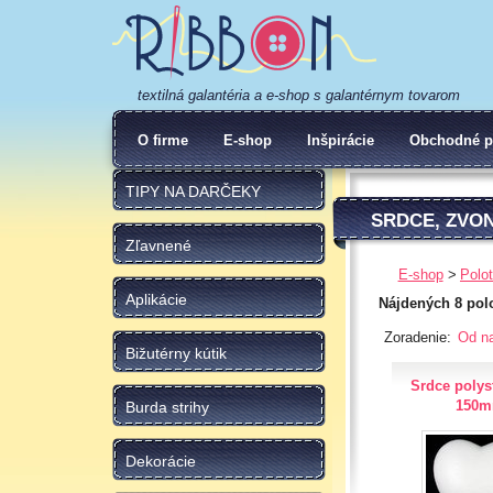
textilná galantéria a e-shop s galantérnym tovarom
O firme
E-shop
Inšpirácie
Obchodné p
TIPY NA DARČEKY
SRDCE, ZVO
Zľavnené
E-shop
Polo
Aplikácie
Nájdených 8 pol
Zoradenie:
Od na
Bižutérny kútik
Srdce polys
150
Burda strihy
Dekorácie