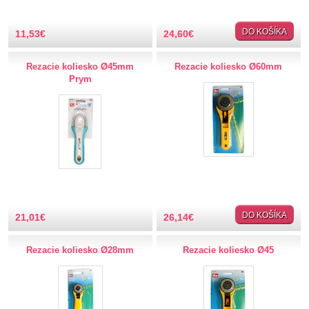
TIPY NA DARČEKY
DO KOŠÍKA
11,53
€
24,60
€
Zľavnené
Rezacie koliesko Ø45mm
Rezacie koliesko Ø60mm
Prym
Aplikácie
Bižutérny kútik
Burda strihy
Dekorácie
DO KOŠÍKA
21,01
€
26,14
€
Doplnky
Rezacie koliesko Ø28mm
Rezacie koliesko Ø45
Gombíky
Guma