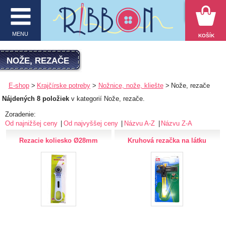
VYHĽADÁVANIE
MENU
KOŠÍK
MENU
NOŽE, REZAČE
O firme
E-shop
Krajčírske potreby
Nožnice, nože, kliešte
Nože, rezače
Nájdených 8 položiek
v kategorií Nože, rezače.
E-shop
Zoradenie:
Inšpirácie
Od najnižšej ceny
Od najvyššej ceny
Názvu A-Z
Názvu Z-A
Rezacie koliesko Ø28mm
Kruhová rezačka na látku
Obchodné podmienky
Kontakt
Ochrana osobných údajov
KATEGÓRIE PRODUKTOV