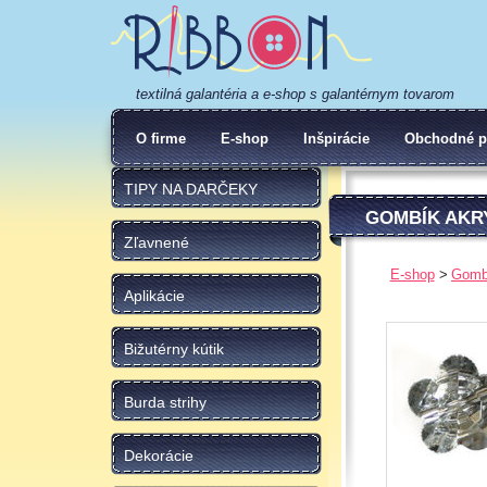
textilná galantéria a e-shop s galantérnym tovarom
O firme
E-shop
Inšpirácie
Obchodné p
TIPY NA DARČEKY
GOMBÍK AKR
Zľavnené
E-shop
Gomb
Aplikácie
Bižutérny kútik
Burda strihy
Dekorácie