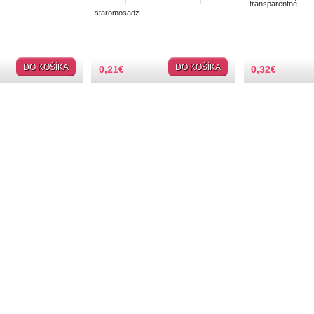
transparentné
staromosadz
DO KOŠÍKA
DO KOŠÍKA
0,21
€
0,32
€