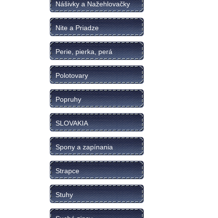
Nášivky a Nažehlovačky
Nite a Priadze
Perie, pierka, perá
Polotovary
Popruhy
SLOVAKIA
Spony a zapínania
Strapce
Stuhy