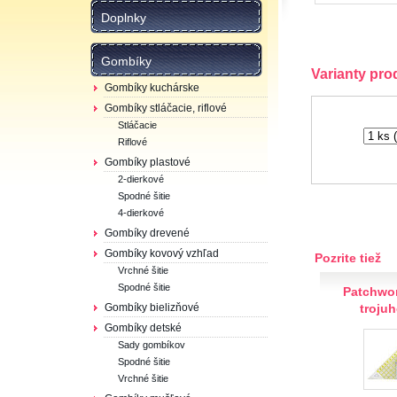
Doplnky
Gombíky
Varianty pro
Gombíky kuchárske
Gombíky stláčacie, riflové
Stláčacie
Riflové
Gombíky plastové
2-dierkové
Spodné šitie
4-dierkové
Gombíky drevené
Gombíky kovový vzhľad
Pozrite tiež
Vrchné šitie
Spodné šitie
Patchwor
troju
Gombíky bielizňové
Gombíky detské
Sady gombíkov
Spodné šitie
Vrchné šitie