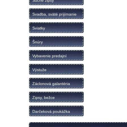
Suché zipsy
Svadba, sväté prijímanie
Sviatky
Šnúry
Vybavenie predajní
Výstuže
Záclonová galantéria
Zipsy, bežce
Darčeková poukážka