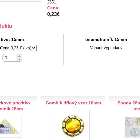
2651
Cena:
0,23€
duktu
kvet 15mm
osemuholník 15mm
Variant vypredaný
kové pravítko
Gombík riflový vzor 16mm
Spony 28m
holník 15cm
ov