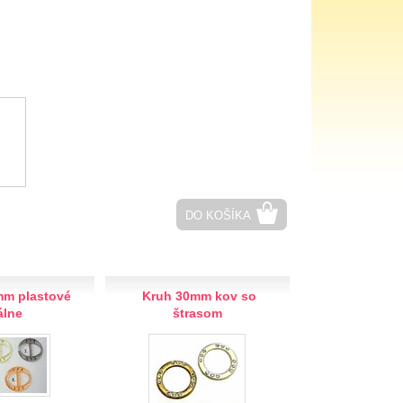
DO KOŠÍKA
m plastové
Kruh 30mm kov so
álne
štrasom