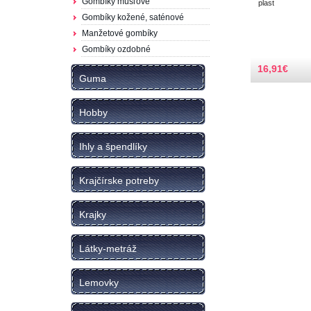
Gombíky mušľové
plast
Gombíky kožené, saténové
Manžetové gombíky
Gombíky ozdobné
16,91
€
Guma
Hobby
Ihly a špendlíky
Krajčírske potreby
Krajky
Látky-metráž
Lemovky