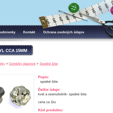
odmienky
Kontakt
Ochrana osobných údajov
YL CCA 15MM
íky
Gombíky plastové
Spodné šitie
Popis:
spodné šitie
Ďalšie údaje:
kvet a osemuholník- spodné šitie
cena za 1ks
Kód produktu: