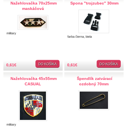
Nažehlovačka 70x25mm
Spona "trojzubec" 30mm
Riflové
maskáčová
Gombíky plastové
2-dierkové
Spodné šitie
military
4-dierkové
farba čierna, biela
Gombíky drevené
Gombíky kovový vzhľad
Vrchné šitie
Spodné šitie
DO KOŠÍKA
DO KOŠÍKA
0,61
€
0,61
€
Gombíky bielizňové
Gombíky detské
Nažehlovačka 45x55mm
Špendlík zatvárací
CASUAL
ozdobný 70mm
Sady gombíkov
Spodné šitie
Vrchné šitie
Gombíky mušľové
Gombíky kožené, saténové
Manžetové gombíky
military