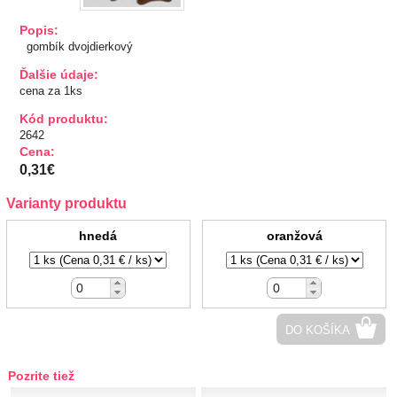
TIPY NA DARČEKY
Popis:
gombík dvojdierkový
Zľavnené
Ďalšie údaje:
cena za 1ks
Aplikácie
Kód produktu:
2642
Cena:
Bižutérny kútik
0,31€
Burda strihy
Varianty produktu
hnedá
oranžová
Dekorácie
Doplnky
Gombíky
DO KOŠÍKA
Gombíky kuchárske
Pozrite tiež
Gombíky stláčacie, riflové
Stláčacie