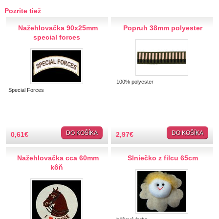
Hobby
Pozrite tiež
Nažehlovačka 90x25mm
Popruh 38mm polyester
Ihly a špendlíky
special forces
Krajčírske potreby
Krajky
100% polyester
Special Forces
Látky-metráž
Lemovky
DO KOŠÍKA
DO KOŠÍKA
0,61
€
2,97
€
Nášivky a Nažehlovačky
Nažehlovačka cca 60mm
Slniečko z filcu 65cm
kôň
Nite a Priadze
Perie, pierka, perá
Polotovary