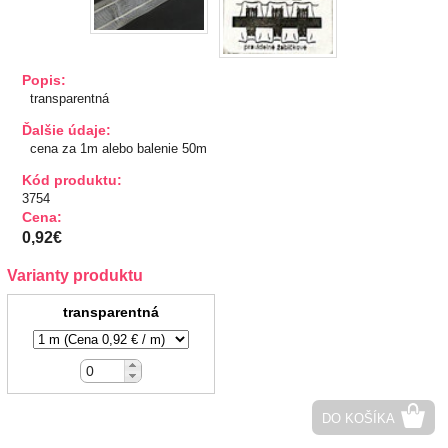
TIPY NA DARČEKY
Zľavnené
Popis:
transparentná
Aplikácie
Ďalšie údaje:
cena za 1m alebo balenie 50m
Bižutérny kútik
Kód produktu:
3754
Cena:
Burda strihy
0,92€
Dekorácie
Varianty produktu
transparentná
Doplnky
Gombíky
Guma
DO KOŠÍKA