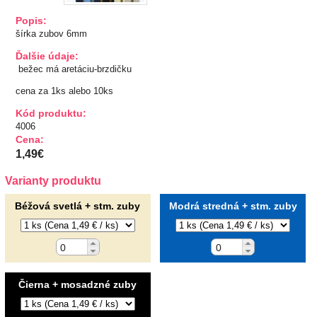
Popis:
TIPY NA DARČEKY
šírka zubov 6mm
Zľavnené
Ďalšie údaje:
bežec má aretáciu-brzdičku
Aplikácie
cena za 1ks alebo 10ks
Kód produktu:
Bižutérny kútik
4006
Cena:
1,49€
Burda strihy
Varianty produktu
Dekorácie
Béžová svetlá + stm. zuby
Modrá stredná + stm. zuby
Doplnky
Gombíky
Čierna + mosadzné zuby
Guma