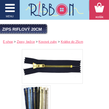
VYHĽADÁVANIE
MENU
KOŠÍK
MENU
ZIPS RIFLOVÝ 20CM
O firme
E-shop
Zipsy, bežce
Kovové zuby
Krátke do 25cm
E-shop
Inšpirácie
Obchodné podmienky
Kontakt
Ochrana osobných údajov
KATEGÓRIE PRODUKTOV