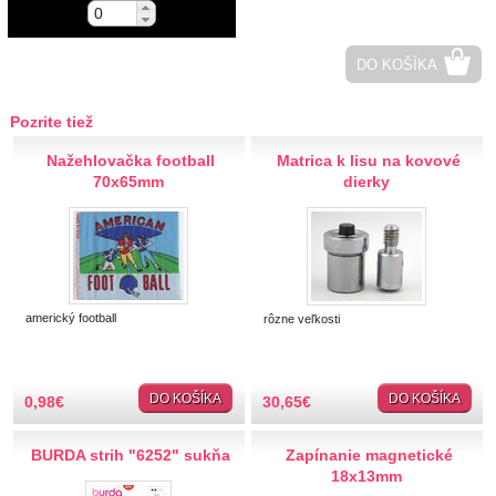
Hobby
DO KOŠÍKA
Ihly a špendlíky
Krajčírske potreby
Pozrite tiež
Nažehlovačka football
Matrica k lisu na kovové
Krajky
70x65mm
dierky
Látky-metráž
Lemovky
americký football
rôzne veľkosti
Nášivky a Nažehlovačky
Nite a Priadze
DO KOŠÍKA
DO KOŠÍKA
0,98
€
30,65
€
Perie, pierka, perá
BURDA strih "6252" sukňa
Zapínanie magnetické
18x13mm
Polotovary