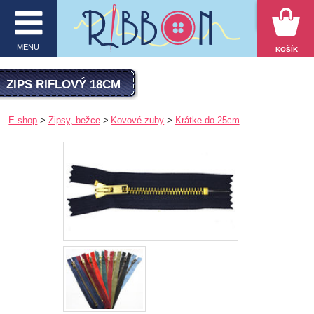
VYHĽADÁVANIE
MENU
KOŠÍK
MENU
ZIPS RIFLOVÝ 18CM
O firme
E-shop
Zipsy, bežce
Kovové zuby
Krátke do 25cm
E-shop
Inšpirácie
Obchodné podmienky
Kontakt
Ochrana osobných údajov
KATEGÓRIE PRODUKTOV