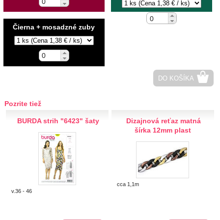
Hobby
Čierna + mosadzné zuby
Ihly a špendlíky
Krajčírske potreby
Krajky
DO KOŠÍKA
Látky-metráž
Pozrite tiež
BURDA strih "6423" šaty
Dizajnová reťaz matná
Lemovky
šírka 12mm plast
Nášivky a Nažehlovačky
Nite a Priadze
cca 1,1m
v.36 - 46
Perie, pierka, perá
Polotovary