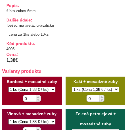
Popis:
TIPY NA DARČEKY
šírka zubov 6mm
Ďalšie údaje:
Zľavnené
bežec má aretáciu-brzdičku
cena za 1ks alebo 10ks
Aplikácie
Kód produktu:
4005
Bižutérny kútik
Cena:
1,38€
Burda strihy
Varianty produktu
Dekorácie
Bordová + mosadné zuby
Kaki + mosadzné zuby
Doplnky
Gombíky
Vínová + mosadzné zuby
Zelená petrolejová +
Guma
mosadzné zuby