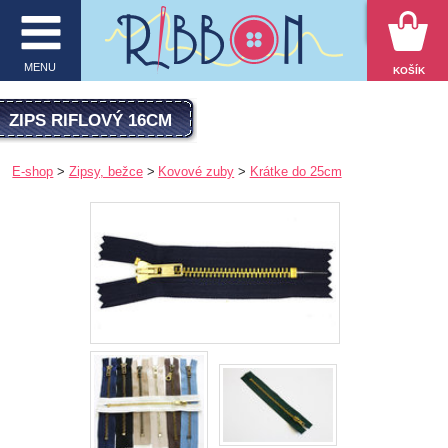
VYHĽADÁVANIE
MENU
KOŠÍK
MENU
ZIPS RIFLOVÝ 16CM
O firme
E-shop
Zipsy, bežce
Kovové zuby
Krátke do 25cm
E-shop
Inšpirácie
Obchodné podmienky
Kontakt
Ochrana osobných údajov
KATEGÓRIE PRODUKTOV