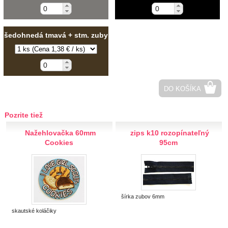
Hobby
Ihly a špendlíky
šedohnedá tmavá + stm. zuby
Krajčírske potreby
Krajky
DO KOŠÍKA
Látky-metráž
Pozrite tiež
Lemovky
Nažehlovačka 60mm
zips k10 rozopínateľný
Cookies
95cm
Nášivky a Nažehlovačky
Nite a Priadze
šírka zubov 6mm
Perie, pierka, perá
skautské koláčiky
Polotovary