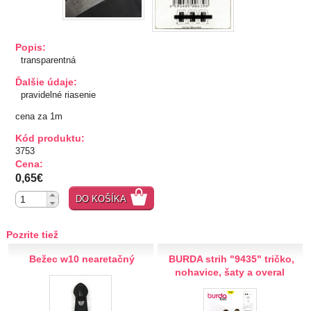
TIPY NA DARČEKY
Popis:
Zľavnené
transparentná
Ďalšie údaje:
Aplikácie
pravidelné riasenie
cena za 1m
Bižutérny kútik
Kód produktu:
3753
Burda strihy
Cena:
0,65€
Dekorácie
DO KOŠÍKA
Doplnky
Pozrite tiež
Gombíky
Bežec w10 nearetačný
BURDA strih "9435" tričko,
nohavice, šaty a overal
Guma