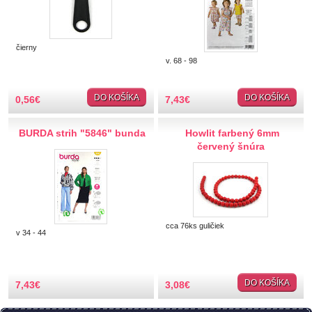
Hobby
Ihly a špendlíky
čierny
v. 68 - 98
Krajčírske potreby
DO KOŠÍKA
DO KOŠÍKA
0,56
€
7,43
€
Krajky
BURDA strih "5846" bunda
Howlit farbený 6mm
Látky-metráž
červený šnúra
Lemovky
Nášivky a Nažehlovačky
cca 76ks guličiek
v 34 - 44
Nite a Priadze
Perie, pierka, perá
DO KOŠÍKA
7,43
€
3,08
€
Polotovary