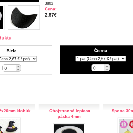
3803
Cena:
2,67€
duktu
Čierna
Biela
2x20mm klobúk
Obojstranná lepiaca
Spona 30m
páska 4mm