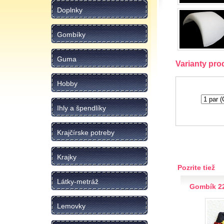
Doplnky
Gombíky
Guma
Varianty pro
Hobby
Ihly a špendlíky
Krajčírske potreby
Krajky
Pozrite tiež
Látky-metráž
Gombík 2
Lemovky