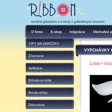
textilná galantéria a e-shop s galantérnym tovarom
O firme
E-shop
Inšpirácie
Obchodné p
TIPY NA DARČEKY
VYPCHÁVKY 
Zľavnené
E-shop
Výst
Aplikácie
Bižutérny kútik
Burda strihy
Dekorácie