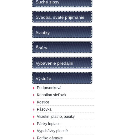
Suché zipsy
Svadba, sväté prijímanie
Sviatky
Šnúry
Vybavenie predajní
Výstuže
Podprsenková
Krinolína sieťová
Kostice
Pásovka
Vlizelín, plátno, pásiky
Pásky lepiace
Vypchávky plecné
Potítko dámske