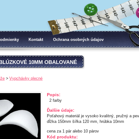
odmienky
Kontakt
Ochrana osobných údajov
BLÚZKOVÉ 10MM OBALOVANÉ
uže
Vypchávky plecné
Popis:
2 farby
Ďalšie údaje:
Poťahový materiál je vysoko kvalitný, pružný a pe
dĺžka 150mm šířka 120 mm, hrúbka 10mm
cena za 1 pár alebo 10 párov
Kód produktu: