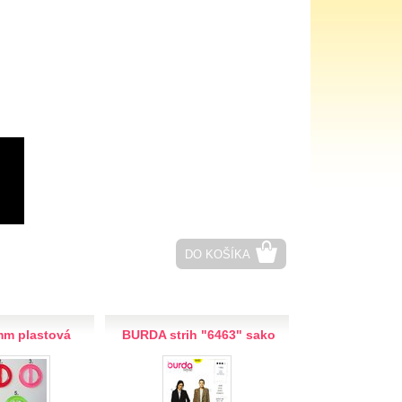
DO KOŠÍKA
m plastová
BURDA strih "6463" sako