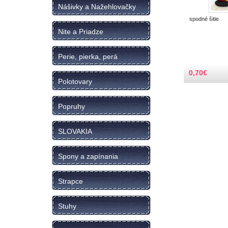
Nášivky a Nažehlovačky
spodné šitie
Nite a Priadze
Perie, pierka, perá
0,70
€
Polotovary
Popruhy
SLOVAKIA
Spony a zapínania
Strapce
Stuhy