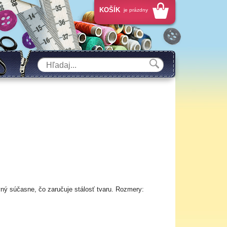
KOŠÍK
je prázdny
vný súčasne, čo zaručuje stálosť tvaru. Rozmery: