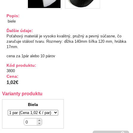
TIPY NA DARČEKY
Popis:
biele
Zľavnené
Ďalšie údaje:
Poťahový materiál je vysoko kvalitný, pružný a pevný súčasne, čo
Aplikácie
zaručuje stálosť tvaru. Rozmery: dĺžka 140mm šířka 120 mm, hrúbka
17mm.
Bižutérny kútik
cena za 1pár alebo 10 párov
Kód produktu:
Burda strihy
3800
Cena:
Dekorácie
1,02€
Varianty produktu
Doplnky
Biela
Gombíky
Guma