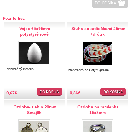
DO KOŠÍKA
Hobby
Pozrite tiež
Ihly a špendlíky
Vajce 65x95mm
Stuha so srdiečkami 25mm
Krajčírske potreby
polystyrénové
+drôtik
Krajky
Látky-metráž
dekoračný material
monofilová so zlatým glitrom
Lemovky
Nášivky a Nažehlovačky
DO KOŠÍKA
DO KOŠÍKA
0,67
€
0,86
€
Nite a Priadze
Ozdoba- tiahlo 20mm
Ozdoba na ramienka
Smajlík
15x8mm
Perie, pierka, perá
Polotovary