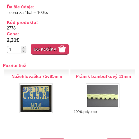
Ďalšie údaje:
TIPY NA DARČEKY
cena za 1bal = 100ks
Kód produktu:
Zľavnené
2778
Cena:
Aplikácie
2,31€
DO KOŠÍKA
Bižutérny kútik
Pozrite tiež
Burda strihy
Nažehlovačka 75v85mm
Prámik bambuľkový 11mm
Dekorácie
Doplnky
100% polyester
Gombíky
Guma