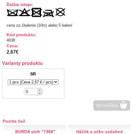
Ďalšie údaje:
TIPY NA DARČEKY
Zľavnené
cena za 1balenie (10m) alebo 5 balení
Kód produktu:
Aplikácie
4038
Cena:
2,67€
Bižutérny kútik
Varianty produktu
Burda strihy
SR
Dekorácie
Doplnky
DO KOŠÍKA
Gombíky
Pozrite tiež
Guma
BURDA strih "7468"
Háčiik a očko ozdobné