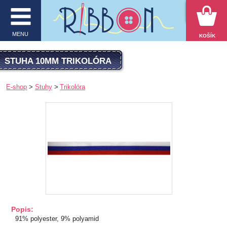
VYHĽADÁVANIE
MENU
KOŠÍK
MENU
STUHA 10MM TRIKOLÓRA
O firme
E-shop
Stuhy
Trikolóra
E-shop
Inšpirácie
Obchodné podmienky
Kontakt
Ochrana osobných údajov
Popis:
KATEGÓRIE PRODUKTOV
91% polyester, 9% polyamid