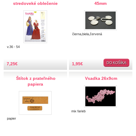
stredoveké oblečenie
45mm
Hobby
Ihly a špendlíky
Krajčírske potreby
čierna,biela,červená
v.36 - 54
Krajky
Látky-metráž
DO KOŠÍKA
7,25
€
1,95
€
Lemovky
Štítok z prateľného
Vsadka 26x9cm
papiera
Nášivky a Nažehlovačky
Nite a Priadze
mix farieb
papier
Perie, pierka, perá
Polotovary