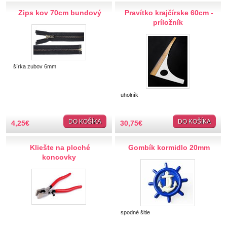
Hobby
Zips kov 70cm bundový
Pravítko krajčírske 60cm -
príložník
Ihly a špendlíky
Krajčírske potreby
šírka zubov 6mm
Krajky
uholník
Látky-metráž
DO KOŠÍKA
DO KOŠÍKA
4,25
€
30,75
€
Lemovky
Kliešte na ploché
Gombík kormidlo 20mm
Nášivky a Nažehlovačky
koncovky
Nite a Priadze
Perie, pierka, perá
spodné šitie
Polotovary