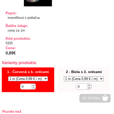
TIPY NA DARČEKY
Popis:
monofilová s potlačou
Zľavnené
Ďalšie údaje:
cena za 1m
Aplikácie
Kód produktu:
5325
Bižutérny kútik
Cena:
0,89€
Burda strihy
Varianty produktu
Dekorácie
1 - Červená s b. srdcami
2 - Biela s č. srdcami
Doplnky
Gombíky
DO KOŠÍKA
Guma
Pozrite tiež