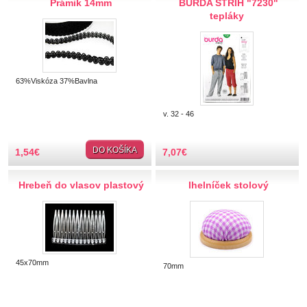
Prámik 14mm
BURDA STRIH "7230"
Hobby
tepláky
Ihly a špendlíky
Krajčírske potreby
63%Viskóza 37%Bavlna
Krajky
v. 32 - 46
Látky-metráž
DO KOŠÍKA
1,54
€
7,07
€
Lemovky
Hrebeň do vlasov plastový
Ihelníček stolový
Nášivky a Nažehlovačky
Nite a Priadze
45x70mm
70mm
Perie, pierka, perá
Polotovary