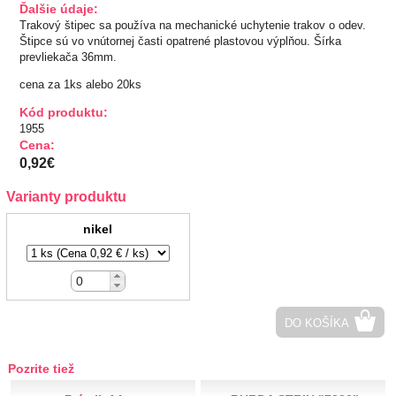
Ďalšie údaje:
Trakový štipec sa používa na mechanické uchytenie trakov o odev.
TIPY NA DARČEKY
Štipce sú vo vnútornej časti opatrené plastovou výplňou. Šírka
prevliekača 36mm.
Zľavnené
cena za 1ks alebo 20ks
Aplikácie
Kód produktu:
1955
Cena:
Bižutérny kútik
0,92€
Burda strihy
Varianty produktu
nikel
Dekorácie
Doplnky
Gombíky
DO KOŠÍKA
Guma
Pozrite tiež