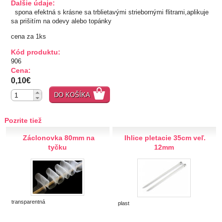
Ďalšie údaje:
spona efektná s krásne sa trblietavými striebornými flitrami,aplikuje
TIPY NA DARČEKY
sa prišitím na odevy alebo topánky
cena za 1ks
Zľavnené
Kód produktu:
906
Aplikácie
Cena:
0,10€
Bižutérny kútik
DO KOŠÍKA
Burda strihy
Pozrite tiež
Dekorácie
Záclonovka 80mm na
Ihlice pletacie 35cm veľ.
tyčku
12mm
Doplnky
Gombíky
transparentná
plast
Guma