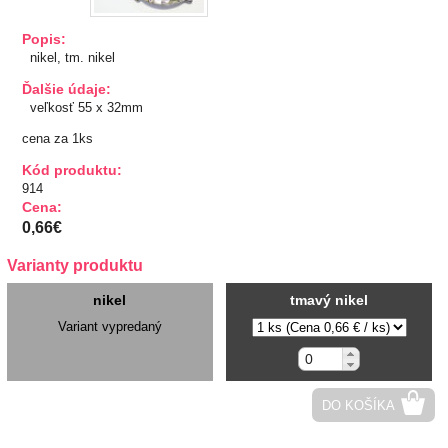
TIPY NA DARČEKY
Popis:
nikel, tm. nikel
Zľavnené
Ďalšie údaje:
veľkosť 55 x 32mm
Aplikácie
cena za 1ks
Kód produktu:
Bižutérny kútik
914
Cena:
Burda strihy
0,66€
Varianty produktu
Dekorácie
nikel
tmavý nikel
Doplnky
Variant vypredaný
Gombíky
DO KOŠÍKA
Guma