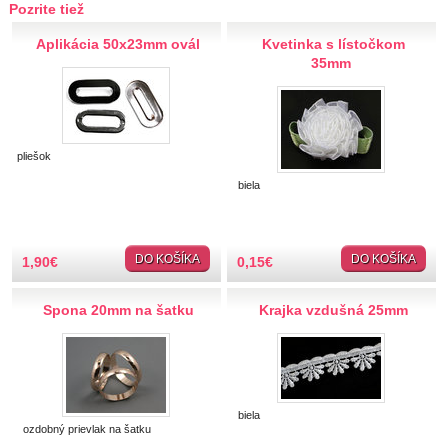
Pozrite tiež
Hobby
Aplikácia 50x23mm ovál
Kvetinka s lístočkom
Ihly a špendlíky
35mm
Krajčírske potreby
Krajky
pliešok
biela
Látky-metráž
Lemovky
DO KOŠÍKA
DO KOŠÍKA
1,90
€
0,15
€
Nášivky a Nažehlovačky
Spona 20mm na šatku
Krajka vzdušná 25mm
Nite a Priadze
Perie, pierka, perá
biela
ozdobný prievlak na šatku
Polotovary