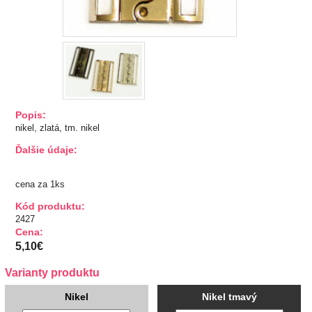
TIPY NA DARČEKY
Zľavnené
Aplikácie
Popis:
Bižutérny kútik
nikel, zlatá, tm. nikel
Ďalšie údaje:
Burda strihy
cena za 1ks
Dekorácie
Kód produktu:
2427
Doplnky
Cena:
5,10€
Gombíky
Varianty produktu
Guma
Nikel
Nikel tmavý