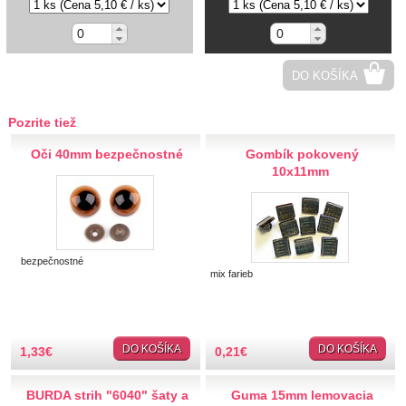
Hobby
Ihly a špendlíky
DO KOŠÍKA
Krajčírske potreby
Pozrite tiež
Krajky
Oči 40mm bezpečnostné
Gombík pokovený
10x11mm
Látky-metráž
Lemovky
bezpečnostné
Nášivky a Nažehlovačky
mix farieb
Nite a Priadze
DO KOŠÍKA
DO KOŠÍKA
1,33
€
0,21
€
Perie, pierka, perá
BURDA strih "6040" šaty a
Guma 15mm lemovacia
Polotovary