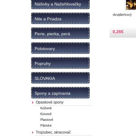
Nášivky a Nažehlovačky
dvojdierkový
Nite a Priadze
0,26
€
Perie, pierka, perá
Polotovary
Popruhy
SLOVAKIA
Spony a zapínania
Opaskové spony
Kožené
Kovové
Plastové
Pánske
Trojzubec, skracovač