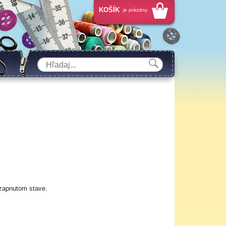
KOŠÍK
je prázdny
zapnutom stave.