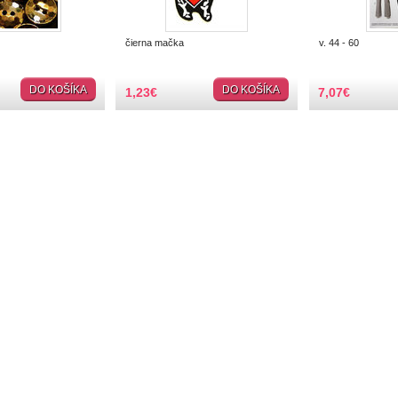
čierna mačka
v. 44 - 60
DO KOŠÍKA
DO KOŠÍKA
1,23
€
7,07
€