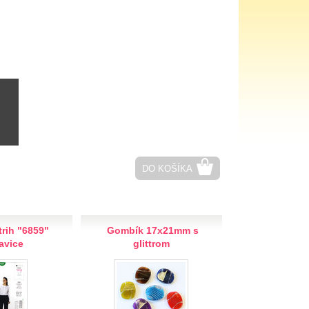
DO KOŠÍKA
rih "6859"
Gombík 17x21mm s
avice
glittrom