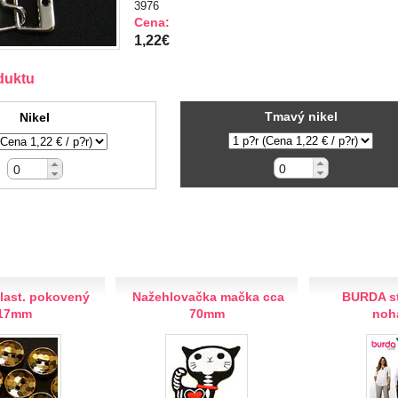
3976
Cena:
1,22€
duktu
Tmavý nikel
Nikel
last. pokovený
Nažehlovačka mačka cca
BURDA st
17mm
70mm
noh