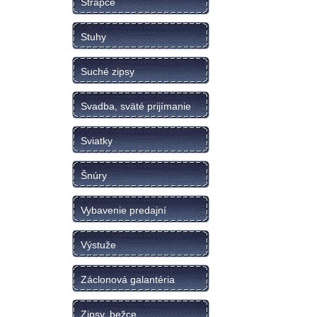
Strapce
Stuhy
Suché zipsy
Svadba, sväté prijímanie
Sviatky
Šnúry
Vybavenie predajní
Výstuže
Záclonová galantéria
Zipsy, bežce