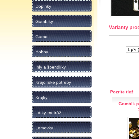
Doplnky
Gombíky
Varianty pro
Guma
Hobby
Ihly a špendlíky
Krajčírske potreby
Pozrite tiež
Krajky
Gombík p
Látky-metráž
Lemovky