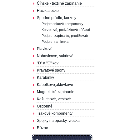
Čínske - textilné zapínanie
Háčik a očko
Spodné prádlo, korzety
Podprsenkové komponenty
Korzetové, podväzkové súčasti
Podprs. zapínanie, predlžovač
Podprs. ramienka
Plavkové
Nohavicové, sukňové
"D" a "O" kov
Kravatové spony
Karabínky
Kabelkové,aktovkové
Magnetické zapínanie
Kožuchové, vestové
Ozdobné
Trakové komponenty
Spojky na opasky, vrecká
Rôzne