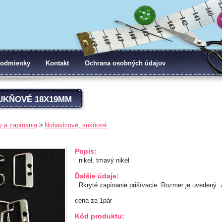
odmienky
Kontakt
Ochrana osobných údajov
SUKŇOVÉ 18X19MM
 a zapínania
Nohavicové, sukňové
Popis:
nikel, tmavý nikel
Ďalšie údaje:
Rkryté zapínanie prišívacie. Rozmer je uvedený 
cena za 1pár
Kód produktu: