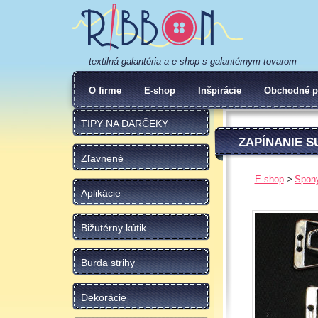
textilná galantéria a e-shop s galantérnym tovarom
O firme
E-shop
Inšpirácie
Obchodné p
TIPY NA DARČEKY
ZAPÍNANIE 
Zľavnené
E-shop
Spony
Aplikácie
Bižutérny kútik
Burda strihy
Dekorácie