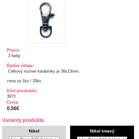
TIPY NA DARČEKY
Zľavnené
Aplikácie
Popis:
Bižutérny kútik
3 farby
Ďalšie údaje:
Burda strihy
Celkový rozmer karabínky je 38x13mm.
cena za 1ks / 20ks
Dekorácie
Kód produktu:
3973
Doplnky
Cena:
0,56€
Gombíky
Varianty produktu
Guma
Nikel
Nikel tmavý