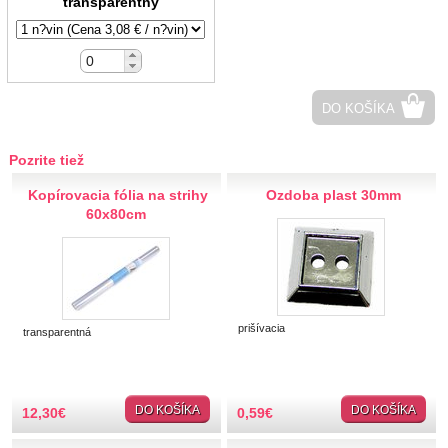
transparentný
Hobby
Ihly a špendlíky
DO KOŠÍKA
Krajčírske potreby
Krajky
Pozrite tiež
Kopírovacia fólia na strihy
Ozdoba plast 30mm
Látky-metráž
60x80cm
Lemovky
Nášivky a Nažehlovačky
prišívacia
transparentná
Nite a Priadze
Perie, pierka, perá
DO KOŠÍKA
DO KOŠÍKA
12,30
€
0,59
€
Polotovary