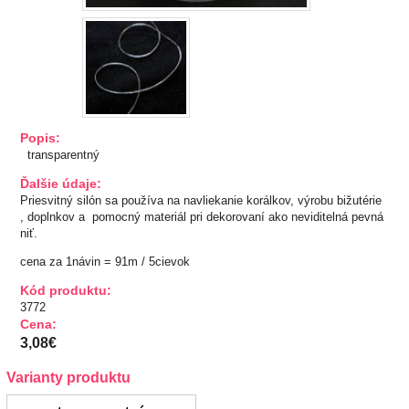
TIPY NA DARČEKY
Zľavnené
Aplikácie
Popis:
transparentný
Bižutérny kútik
Ďalšie údaje:
Priesvitný silón sa používa na navliekanie korálkov, výrobu bižutérie
Burda strihy
, doplnkov a pomocný materiál pri dekorovaní ako neviditelná pevná
niť.
Dekorácie
cena za 1návin = 91m / 5cievok
Doplnky
Kód produktu:
3772
Cena:
Gombíky
3,08€
Varianty produktu
Guma