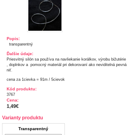
TIPY NA DARČEKY
Zľavnené
Aplikácie
Popis:
transparentný
Bižutérny kútik
Ďalšie údaje:
Priesvitný silón sa používa na navliekanie korálkov, výrobu bižutérie
, doplnkov a pomocný materiál pri dekorovaní ako neviditelná pevná
Burda strihy
niť.
cena za 1cievka = 91m / 5cievok
Dekorácie
Kód produktu:
3767
Doplnky
Cena:
1,49€
Gombíky
Varianty produktu
Guma
Transparentný