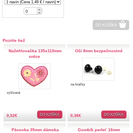
Hobby
Ihly a špendlíky
DO KOŠÍKA
Krajčírske potreby
Pozrite tiež
Krajky
Nažehlovačka 135x110mm
Oči 8mm bezpečnostné
srdce
Látky-metráž
Lemovky
na hračky
Nášivky a Nažehlovačky
vyšívaná
Nite a Priadze
DO KOŠÍKA
DO KOŠÍKA
0,52
€
0,36
€
Perie, pierka, perá
Pásovka 35mm dámska
Gombík perleť 16mm
Polotovary