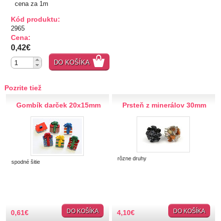
cena za 1m
TIPY NA DARČEKY
Kód produktu:
2965
Cena:
Zľavnené
0,42€
Aplikácie
DO KOŠÍKA
Bižutérny kútik
Pozrite tiež
Gombík darček 20x15mm
Prsteň z minerálov 30mm
Burda strihy
Dekorácie
Doplnky
rôzne druhy
spodné šitie
Gombíky
Guma
DO KOŠÍKA
DO KOŠÍKA
0,61
€
4,10
€