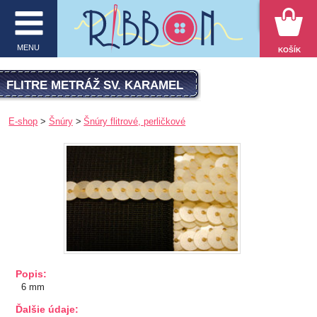
VYHĽADÁVANIE
MENU
KOŠÍK
MENU
FLITRE METRÁŽ SV. KARAMEL
O firme
E-shop
Šnúry
Šnúry flitrové, perličkové
E-shop
Inšpirácie
Obchodné podmienky
Kontakt
Ochrana osobných údajov
Popis:
6 mm
KATEGÓRIE PRODUKTOV
Ďalšie údaje: