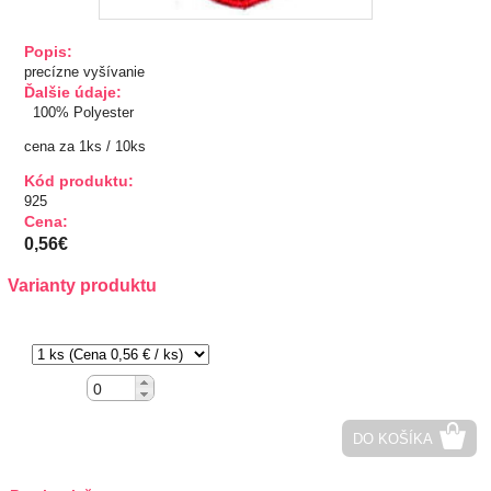
TIPY NA DARČEKY
Popis:
precízne vyšívanie
Zľavnené
Ďalšie údaje:
100% Polyester
Aplikácie
cena za 1ks / 10ks
Kód produktu:
Bižutérny kútik
925
Cena:
Burda strihy
0,56€
Varianty produktu
Dekorácie
30x25mm
Doplnky
Gombíky
DO KOŠÍKA
Guma