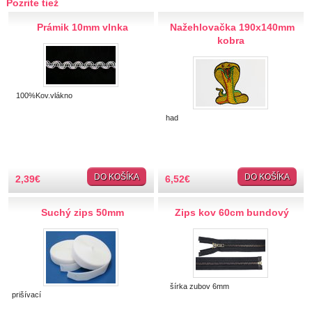
Pozrite tiež
Hobby
Prámik 10mm vlnka
Nažehlovačka 190x140mm
kobra
Ihly a špendlíky
Krajčírske potreby
100%Kov.vlákno
Krajky
had
Látky-metráž
Lemovky
DO KOŠÍKA
DO KOŠÍKA
2,39
€
6,52
€
Nášivky a Nažehlovačky
Suchý zips 50mm
Zips kov 60cm bundový
Nite a Priadze
Perie, pierka, perá
šírka zubov 6mm
prišívací
Polotovary