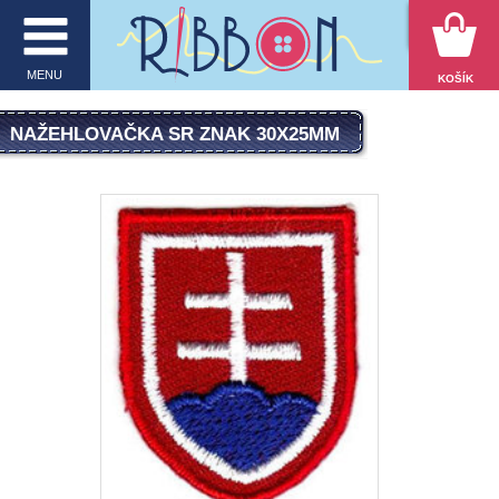
VYHĽADÁVANIE
MENU
KOŠÍK
MENU
NAŽEHLOVAČKA SR ZNAK 30X25MM
O firme
E-shop
Inšpirácie
Obchodné podmienky
Kontakt
Ochrana osobných údajov
KATEGÓRIE PRODUKTOV