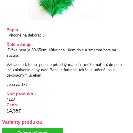
TIPY NA DARČEKY
Zľavnené
Popis:
vhodné na dekoráciu
Aplikácie
Ďalšie údaje:
Dĺžka pera je 60-65cm, šírka cca 10cm dole a smerom hore sa
Bižutérny kútik
zužuje.
Vzhladom k tomu, perie je prírodný materiál, môže mať každé pero
Burda strihy
iné zakrivenie a iný tvar. Perie je farbené, takže je určené iba k
dekoračným účelom.
Dekorácie
cena za 1ks
Kód produktu:
Doplnky
4120
Cena:
Gombíky
14,35€
Varianty produktu
Guma
Zelená trávová