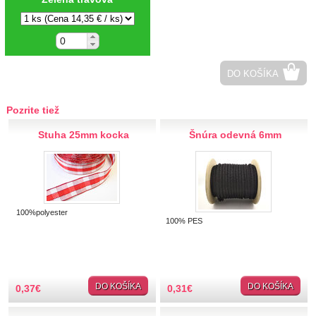
Hobby
Ihly a špendlíky
DO KOŠÍKA
Krajčírske potreby
Pozrite tiež
Krajky
Stuha 25mm kocka
Šnúra odevná 6mm
Látky-metráž
Lemovky
Nášivky a Nažehlovačky
100%polyester
100% PES
Nite a Priadze
Perie, pierka, perá
DO KOŠÍKA
DO KOŠÍKA
0,37
€
0,31
€
Kohútie farebné perie