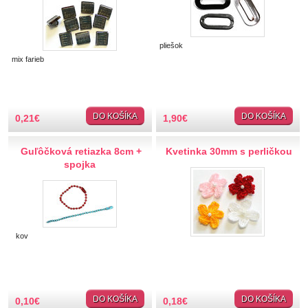
Rastliny
Postavičky
Športové
pliešok
Strašidelné
mix farieb
Rôzne
Textové, štítky
Pre bábätká
DO KOŠÍKA
DO KOŠÍKA
0,21
€
1,90
€
Armáda
Štrasové, flitrové
Guľôčková retiazka 8cm +
Kvetinka 30mm s perličkou
Vianočné
spojka
Nášivky
Plyšové, froté
Flitrové
Rôzne
kov
Nášivky metráž
Režné, prírodné
Tkané detské
Záplaty
DO KOŠÍKA
DO KOŠÍKA
0,10
€
0,18
€