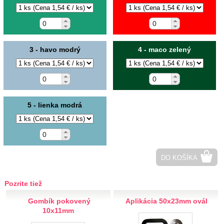
Hobby
Ihly a špendlíky
3 - havo modrý
4 - maco zelený
Krajčírske potreby
Krajky
Látky-metráž
5 - lienka modrá
Lemovky
Nášivky a Nažehlovačky
DO KOŠÍKA
Nažehlovačky
Auto-moto
Pozrite tiež
Zvieratá
Gombík pokovený
Aplikácia 50x23mm ovál
Jedlo
10x11mm
Srdce, hviezdy