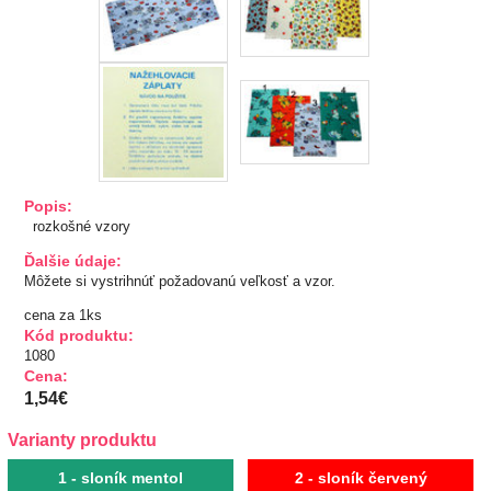
TIPY NA DARČEKY
Zľavnené
Aplikácie
Bižutérny kútik
Popis:
rozkošné vzory
Burda strihy
Ďalšie údaje:
Môžete si vystrihnúť požadovanú veľkosť a vzor.
Dekorácie
cena za 1ks
Kód produktu:
Doplnky
1080
Cena:
1,54€
Gombíky
Varianty produktu
Guma
1 - sloník mentol
2 - sloník červený