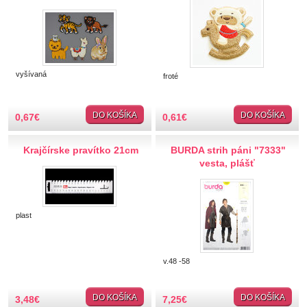
Hobby
Ihly a špendlíky
Krajčírske potreby
vyšívaná
froté
Krajky
DO KOŠÍKA
DO KOŠÍKA
0,67
€
0,61
€
Látky-metráž
Krajčírske pravítko 21cm
BURDA strih páni "7333"
vesta, plášť
Lemovky
Nášivky a Nažehlovačky
plast
Nažehlovačky
Auto-moto
v.48 -58
Zvieratá
Jedlo
Srdce, hviezdy
DO KOŠÍKA
DO KOŠÍKA
3,48
€
7,25
€