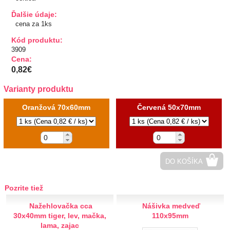
Ďalšie údaje:
TIPY NA DARČEKY
cena za 1ks
Zľavnené
Kód produktu:
3909
Cena:
Aplikácie
0,82€
Varianty produktu
Bižutérny kútik
Oranžová 70x60mm
Červená 50x70mm
Burda strihy
Dekorácie
DO KOŠÍKA
Doplnky
Gombíky
Pozrite tiež
Nažehlovačka cca
Nášivka medveď
Guma
30x40mm tiger, lev, mačka,
110x95mm
lama, zajac