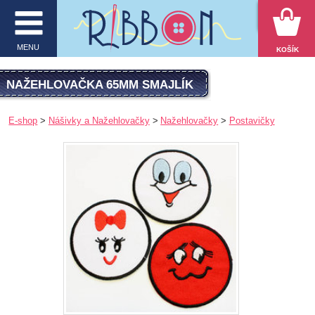
VYHĽADÁVANIE
MENU
KOŠÍK
MENU
NAŽEHLOVAČKA 65MM SMAJLÍK
O firme
E-shop
Nášivky a Nažehlovačky
Nažehlovačky
Postavičky
E-shop
Inšpirácie
Obchodné podmienky
Kontakt
Ochrana osobných údajov
KATEGÓRIE PRODUKTOV