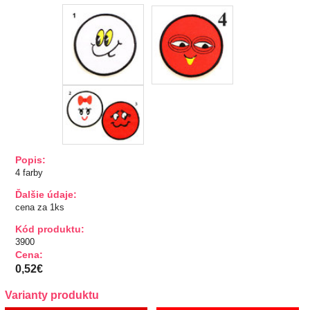
TIPY NA DARČEKY
Zľavnené
Aplikácie
Bižutérny kútik
Burda strihy
Popis:
4 farby
Dekorácie
Ďalšie údaje:
cena za 1ks
Doplnky
Kód produktu:
3900
Gombíky
Cena:
0,52€
Guma
Varianty produktu