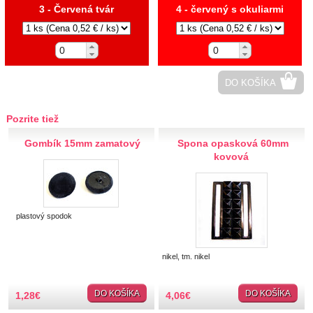
3 - Červená tvár
4 - červený s okuliarmi
Hobby
Ihly a špendlíky
Krajčírske potreby
DO KOŠÍKA
Krajky
Pozrite tiež
Gombík 15mm zamatový
Spona opasková 60mm
Látky-metráž
kovová
Lemovky
Nášivky a Nažehlovačky
plastový spodok
Nažehlovačky
Auto-moto
nikel, tm. nikel
Zvieratá
Jedlo
DO KOŠÍKA
DO KOŠÍKA
1,28
€
4,06
€
Srdce, hviezdy