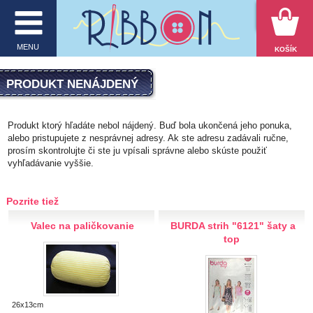
VYHĽADÁVANIE
MENU
KOŠÍK
MENU
PRODUKT NENÁJDENÝ
O firme
Produkt ktorý hľadáte nebol nájdený. Buď bola ukončená jeho ponuka,
alebo pristupujete z nesprávnej adresy. Ak ste adresu zadávali ručne,
E-shop
prosím skontrolujte či ste ju vpísali správne alebo skúste použiť
vyhľadávanie vyššie.
Inšpirácie
Obchodné podmienky
Pozrite tiež
Kontakt
Valec na paličkovanie
BURDA strih "6121" šaty a
top
Ochrana osobných údajov
KATEGÓRIE PRODUKTOV
26x13cm