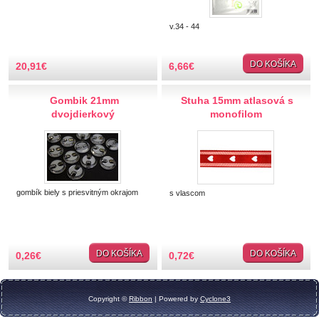
TIPY NA DARČEKY
v.34 - 44
Zľavnené
DO KOŠÍKA
20,91
€
6,66
€
Aplikácie
Gombik 21mm
Stuha 15mm atlasová s
dvojdierkový
monofilom
Bižutérny kútik
Burda strihy
Dekorácie
gombík biely s priesvitným okrajom
s vlascom
Doplnky
DO KOŠÍKA
DO KOŠÍKA
0,26
€
0,72
€
Gombíky
Guma
Copyright ©
Ribbon
| Powered by
Cyclone3