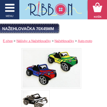
VYHĽADÁVANIE
MENU
KOŠÍK
MENU
NAŽEHLOVAČKA 70X45MM
O firme
E-shop
Nášivky a Nažehlovačky
Nažehlovačky
Auto-moto
E-shop
Inšpirácie
Obchodné podmienky
Kontakt
Ochrana osobných údajov
KATEGÓRIE PRODUKTOV