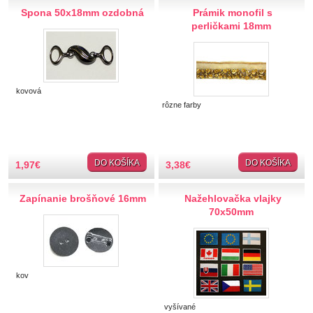
Hobby
Spona 50x18mm ozdobná
Prámik monofil s
perličkami 18mm
Ihly a špendlíky
Krajčírske potreby
kovová
rôzne farby
Krajky
Látky-metráž
DO KOŠÍKA
DO KOŠÍKA
1,97
€
3,38
€
Lemovky
Zapínanie brošňové 16mm
Nažehlovačka vlajky
Nášivky a Nažehlovačky
70x50mm
Nažehlovačky
Auto-moto
Zvieratá
kov
Jedlo
Srdce, hviezdy
vyšívané