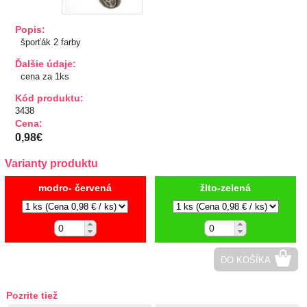
TIPY NA DARČEKY
Popis:
šporťák 2 farby
Zľavnené
Ďalšie údaje:
cena za 1ks
Aplikácie
Kód produktu:
3438
Bižutérny kútik
Cena:
0,98€
Burda strihy
Varianty produktu
Dekorácie
modro- červená
žlto-zelená
Doplnky
Gombíky
DO KOŠÍKA
Guma
Pozrite tiež