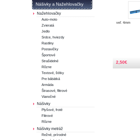
Nášivky a Nažehlovačky
Nažehlovačky
Auto-moto
veľ. 4mm
Zvieratá
Jedlo
Srdce, hviezdy
Rastliny
Postavičky
Športové
Strašidelné
2,50
€
Rôzne
Textové, štítky
Pre bábätká
Armáda
Štrasové, flitrové
Vianočné
Nášivky
Plyšové, froté
Flitrové
Rôzne
Nášivky metráž
Režné, prírodné