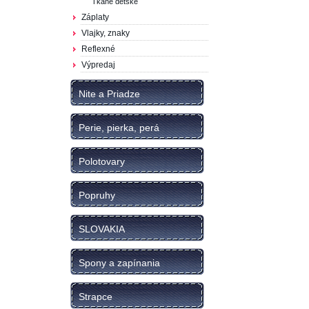
Tkané detské
Záplaty
Vlajky, znaky
Reflexné
Výpredaj
Nite a Priadze
Perie, pierka, perá
Polotovary
Popruhy
SLOVAKIA
Spony a zapínania
Strapce