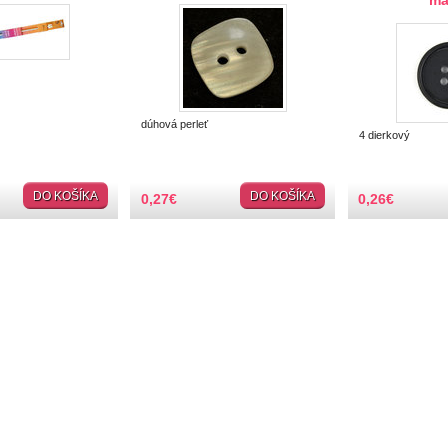
ma
dúhová perleť
4 dierkový
DO KOŠÍKA
DO KOŠÍKA
0,27
€
0,26
€