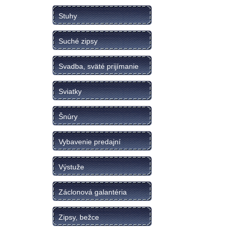
Stuhy
Suché zipsy
Svadba, sväté prijímanie
Sviatky
Šnúry
Vybavenie predajní
Výstuže
Záclonová galantéria
Zipsy, bežce