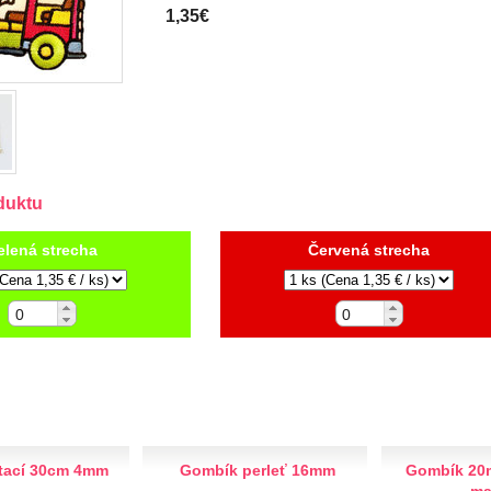
1,35€
duktu
elená strecha
Červená strecha
etací 30cm 4mm
Gombík perleť 16mm
Gombík 20