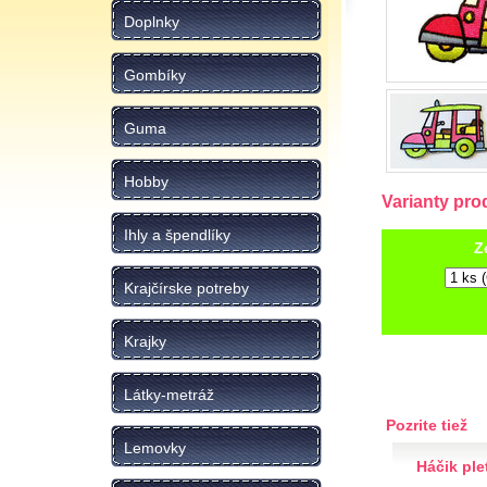
Doplnky
Gombíky
Guma
Hobby
Varianty pro
Ihly a špendlíky
Z
Krajčírske potreby
Krajky
Látky-metráž
Pozrite tiež
Lemovky
Háčik pl