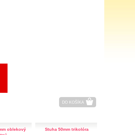
DO KOŠÍKA
mm oblekový
Stuha 50mm trikolóra