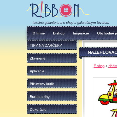
textilná galantéria a e-shop s galantérnym tovarom
O firme
E-shop
Inšpirácie
Obchodné p
TIPY NA DARČEKY
NAŽEHLOVAČ
Zľavnené
E-shop
Nášiv
Aplikácie
Bižutérny kútik
Burda strihy
Dekorácie