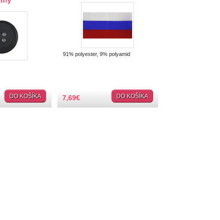
tný
91% polyester, 9% polyamid
DO KOŠÍKA
DO KOŠÍKA
7,69
€