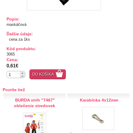
TIPY NA DARČEKY
Popis:
Zľavnené
maskáčová
Ďalšie údaje:
Aplikácie
cena za 1ks
Kód produktu:
Bižutérny kútik
3065
Cena:
0,61€
Burda strihy
DO KOŠÍKA
Dekorácie
Pozrite tiež
Doplnky
BURDA strih "7467"
Karabínka 4x12mm
oblečenie stredovek
Gombíky
Guma