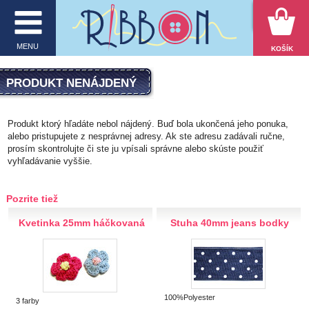
VYHĽADÁVANIE
MENU
KOŠÍK
MENU
PRODUKT NENÁJDENÝ
O firme
Produkt ktorý hľadáte nebol nájdený. Buď bola ukončená jeho ponuka,
alebo pristupujete z nesprávnej adresy. Ak ste adresu zadávali ručne,
E-shop
prosím skontrolujte či ste ju vpísali správne alebo skúste použiť
vyhľadávanie vyššie.
Inšpirácie
Obchodné podmienky
Pozrite tiež
Kontakt
Kvetinka 25mm háčkovaná
Stuha 40mm jeans bodky
Ochrana osobných údajov
KATEGÓRIE PRODUKTOV
100%Polyester
3 farby