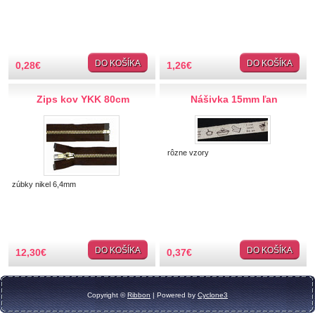
TIPY NA DARČEKY
Zľavnené
DO KOŠÍKA
DO KOŠÍKA
0,28
€
1,26
€
Aplikácie
Zips kov YKK 80cm
Nášivka 15mm ľan
Bižutérny kútik
rôzne vzory
Burda strihy
zúbky nikel 6,4mm
Dekorácie
Doplnky
DO KOŠÍKA
DO KOŠÍKA
12,30
€
0,37
€
Gombíky
Guma
Copyright ©
Ribbon
| Powered by
Cyclone3